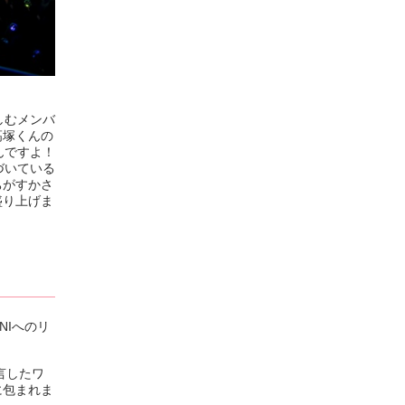
しむメンバ
髙塚くんの
んですよ！
づいている
ちがすかさ
盛り上げま
NIへのリ
言したワ
に包まれま