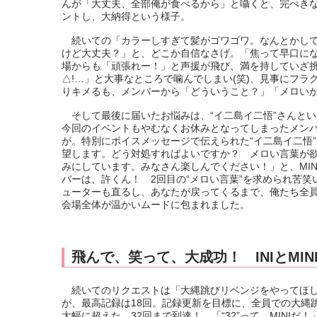
んが「大丈夫、全部俺が食べるから」と囁くと、完ぺきな
ントし、大納得という様子。
続いての「カラーしすぎて髪がゴワゴワ。なんとかして
けど大丈夫？」と、どこか自信なさげ。「焦って早口に
場からも「頑張れー！」と声援が飛び、満を持していざ
△!…」と大事なところで噛んでしまい(笑)、見事にフ
りキメるも、メンバーから「どういうこと？」「メロい
そして最後に届いたお悩みは、“イ二島イ二悟”さんとい
今回のイベントもやむなくお休みとなってしまったメンバ
が。特別にボイスメッセージで伝えられた“イ二島イ二悟
望します。どう対処すればよいですか？ メロい言葉が欲
みにしています。みなさん楽しんでください！」と、MI
バーは、許くん！ 2回目の“メロい言葉”を求められ苦
ューターも直るし、あなたが戻ってくるまで、俺たち全
会場全体が温かいムードに包まれました。
飛んで、笑って、大成功！ INIとMI
続いてのリクエストは「大縄跳びリベンジをやってほしい」
が、最高記録は18回。記録更新を目標に、全員での大縄跳
大幅に超えた、32回まで到達！ 「“32”って、MIN