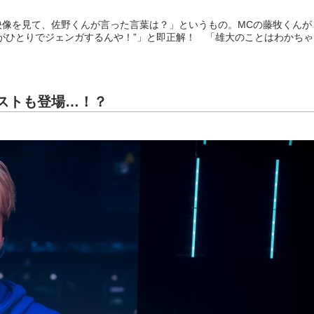
像を見て、佐野くんが言った言葉は？」というもの。MCの藤牧くんが
がひとりでジェンガするんや！”」と即正解！ 「雄大のことはわかち
ストも登場…！？