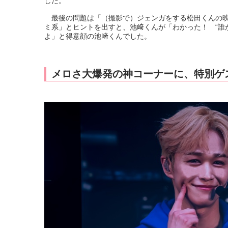
した。
最後の問題は「（撮影で）ジェンガをする松田くんの映
ミ系」とヒントを出すと、池﨑くんが「わかった！ “誰
よ」と得意顔の池﨑くんでした。
メロさ大爆発の神コーナーに、特別ゲ