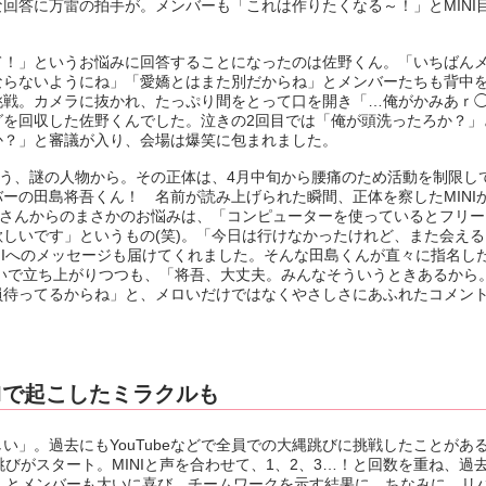
回答に万雷の拍手が。メンバーも「これは作りたくなる～！」とMINI
！」というお悩みに回答することになったのは佐野くん。「いちばん
ならないようにね」「愛嬌とはまた別だからね」とメンバーたちも背中
挑戦。カメラに抜かれ、たっぷり間をとって口を開き「…俺がかみあｒ
ラグを回収した佐野くんでした。泣きの2回目では「俺が頭洗ったろか？」
か？」と審議が入り、会場は爆笑に包まれました。
う、謎の人物から。その正体は、4月中旬から腰痛のため活動を制限し
ーの田島将吾くん！ 名前が読み上げられた瞬間、正体を察したMINI
”さんからのまさかのお悩みは、「コンピューターを使っているとフリ
しいです」というもの(笑)。「今日は行けなかったけれど、また会え
NIへのメッセージも届けてくれました。そんな田島くんが直々に指名し
笑いで立ち上がりつつも、「将吾、大丈夫。みんなそういうときあるから
員待ってるからね」と、メロいだけではなくやさしさにあふれたコメン
NIで起こしたミラクルも
。過去にもYouTubeなどで全員での大縄跳びに挑戦したことがあるI
びがスタート。MINIと声を合わせて、1、2、3…！と回数を重ね、過
Iだ！」とメンバーも大いに喜び、チームワークを示す結果に。ちなみに、リ