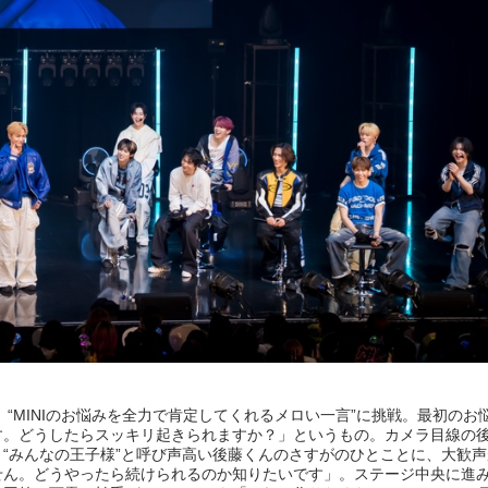
“MINIのお悩みを全力で肯定してくれるメロい一言”に挑戦。最初のお
す。どうしたらスッキリ起きられますか？」というもの。カメラ目線の
“みんなの王子様”と呼び声高い後藤くんのさすがのひとことに、大歓
せん。どうやったら続けられるのか知りたいです」。ステージ中央に進