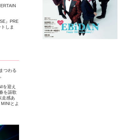
RTAIN
SE』PRE
ポートしま
まつわる
。
Iを迎え
青春を謳歌
疾走感あ
INIとよ