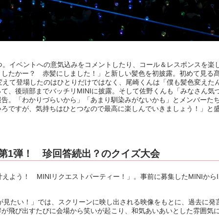
つ。イベントへの意気込みをコメントしたり、コール＆レスポンスを楽
ましたかー？ 赤髪にしました！」と新しい髪色を初披露。初めて見る
を変えて登場したのはひとりだけではなく、尾崎くんは「僕も髪色変えた
、後頭部までバッチリMINIに披露。そして佐野くんも「みなさん気
報告。「わかりづらいから」「あまり馴染みがないかも」とメンバーた
いろですが、気持ちはひとつなので最高に楽しんでいきましょう！」と
画第1弾！ 珍回答続出？のクイズ大会
よう！ MINIリクエストパーティー！」。事前に募集したMINIからI
が見たい！」では、スクリーンに映し出される映像をもとに、過去に発
解が飛び出すたびに会場から笑いが起こり、和気あいあいとした雰囲気