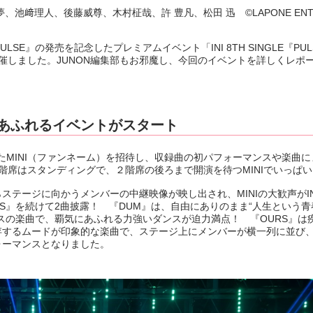
﨑理人、後藤威尊、木村柾哉、許 豊凡、松田 迅 ©LAPONE ENTE
LSE』の発売を記念したプレミアムイベント「INI 8TH SINGLE『PUL
」を5月18日に開催しました。JUNON編集部もお邪魔し、今回のイベントを詳しくレ
気あふれるイベントがスタート
MINI（ファンネーム）を招待し、収録曲の初パフォーマンスや楽曲に
階席はスタンディングで、２階席の後ろまで開演を待つMINIでいっぱい
テージに向かうメンバーの中継映像が映し出され、MINIの大歓声がIN
RS』を続けて2曲披露！ 『DUM』は、自由にありのまま“人生という
スの楽曲で、覇気にあふれる力強いダンスが迫力満点！ 『OURS』は
するムードが印象的な楽曲で、ステージ上にメンバーが横一列に並び、M
ォーマンスとなりました。