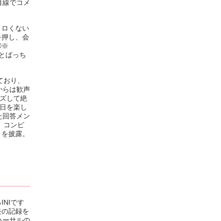
目線でコメ
メロくない
を押し、会
◯※
とばっち
ており、
からは歓声
ーズして絶
る日を楽し
た回答メン
。コンピ
トを披露。
NIです
去の記録を
ハーサルの