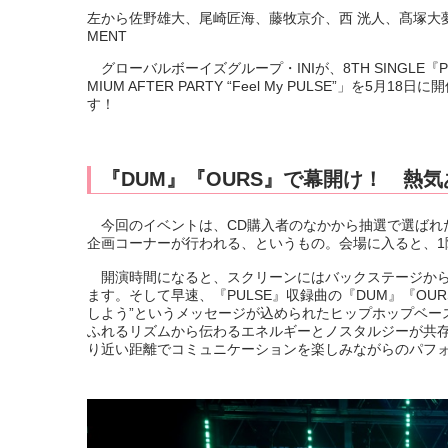
左から佐野雄大、尾崎匠海、藤牧京介、西 洸人、髙塚大夢、池
MENT
グローバルボーイズグループ・INIが、8TH SINGLE『PU
MIUM AFTER PARTY “Feel My PULSE”
す！
『DUM』『OURS』で幕開け！ 熱
今回のイベントは、CD購入者のなかから抽選で選ばれた
企画コーナーが行われる、というもの。会場に入ると、1
開演時間になると、スクリーンにはバックステージからス
ます。そして早速、『PULSE』収録曲の『DUM』『OU
しよう”というメッセージが込められたヒップホップベー
ふれるリズムから伝わるエネルギーとノスタルジーが共存
り近い距離でコミュニケーションを楽しみながらのパフ