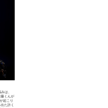
悩みは、
後藤くんが
声が起こり
み出た許く