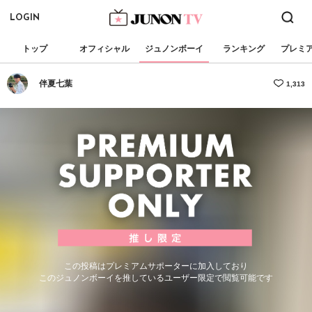
LOGIN
トップ
オフィシャル
ジュノンボーイ
ランキング
プレミ
伴夏七葉
1,313
この投稿はプレミアムサポーターに加入しており
このジュノンボーイを推しているユーザー限定で閲覧可能です