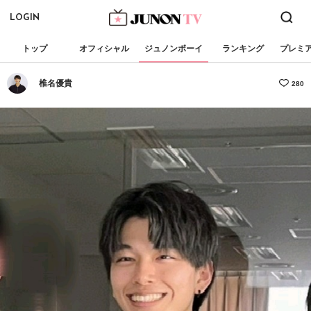
LOGIN
トップ
オフィシャル
ジュノンボーイ
ランキング
プレミ
椎名優貴
280