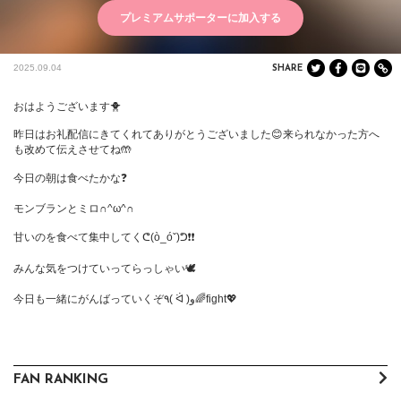
プレミアムサポーターに加入する
2025.09.04
SHARE
おはようございます🐥

昨日はお礼配信にきてくれてありがとうございました😊来られなかった方へ
も改めて伝えさせてね🤲

今日の朝は食べたかな❓

モンブランとミロ∩^ω^∩

甘いのを食べて集中してくᕦ(ò_óˇ)ᕤ❗️❗️

みんな気をつけていってらっしゃい🕊️

今日も一緒にがんばっていくぞ٩( ᐛ )و🌈fight💖
FAN RANKING