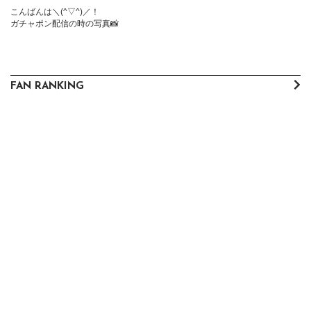
こんばんは＼(^▽^)／！

ガチャポン配信の時の写真📸
FAN RANKING