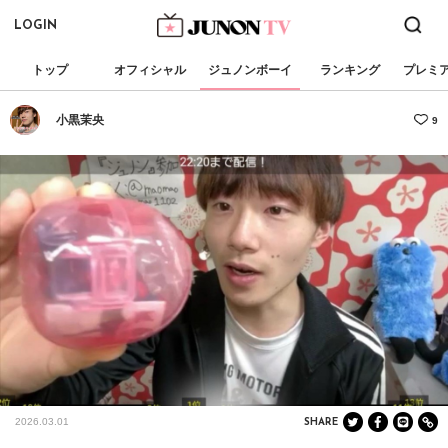
LOGIN
トップ
オフィシャル
ジュノンボーイ
ランキング
プレミ
小黒茉央
9
2026.03.01
SHARE