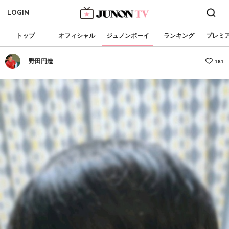
LOGIN
トップ
オフィシャル
ジュノンボーイ
ランキング
プレミ
野田円造
161