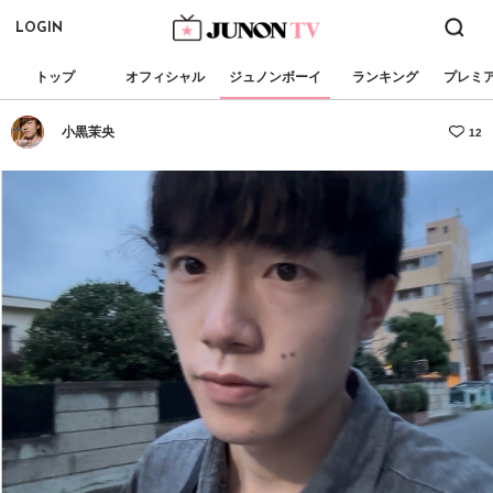
LOGIN
トップ
オフィシャル
ジュノンボーイ
ランキング
プレミ
小黒茉央
12