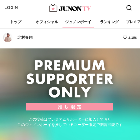
LOGIN
トップ
オフィシャル
ジュノンボーイ
ランキング
プレミ
北村春翔
2,156
この投稿はプレミアムサポーターに加入しており
このジュノンボーイを推しているユーザー限定で閲覧可能です