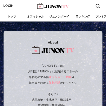
LOGIN
トップ
オフィシャル
ジュノンボーイ
ランキング
プレミ
About
『JUNON TV』は、
月刊誌『JUNON』に登場するスターの
撮影時のマル秘
オフショット動画
や、
舞台裏がわかる
取材秘話
がたくさん♡
さらに♪
武田真治・小池徹平・溝端淳平・
三浦翔平・菅田将暉ら、