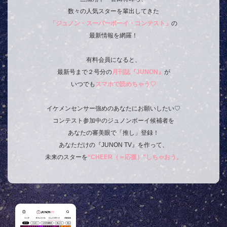
数々の人気スターを輩出してきた
「ジュノン・スーパーボーイ・コンテスト」
の
最新情報を網羅！
有料会員になると、
最新号まで２号分の
月刊誌『JUNON』
が
いつでも
スマホで読めちゃう♡
イケメンセンサー強めのあなたにお願いしたい♡
コンテスト参加中のジュノンボーイ候補者を
あなたの審美眼で「推し」登録！
あなただけの『JUNON TV』を作って、
未来のスターを
“CHEER（＝応援）”しちゃおう。