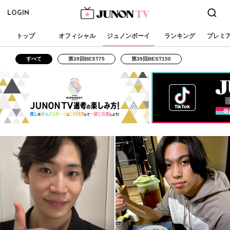
LOGIN
トップ
オフィシャル
ジュノンボーイ
ランキング
プレミ
すべて
第39回BEST75
第39回BEST150