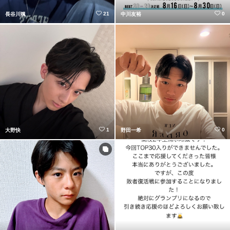
21
0
長谷川颯
中川友裕
1
0
大野快
野田一希