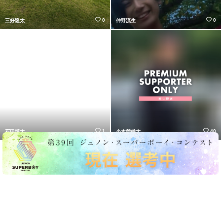
0
0
三好隆太
仲野流生
1
40
石田博大
小木曽雄大