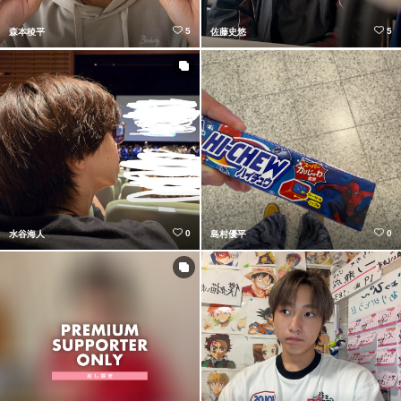
5
5
森本稜平
佐藤史悠
0
0
水谷海人
島村優平