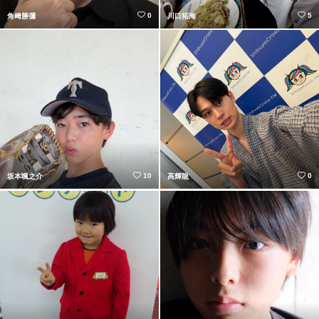
0
5
角﨑勝彌
川口拓海
10
0
坂本颯之介
高輝龍