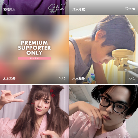
459
270
岩崎翔太
清水玲威
0
1
木本和希
木本和希