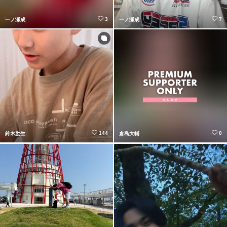
3
7
一ノ瀬成
一ノ瀬成
144
0
鈴木励生
倉島大輔