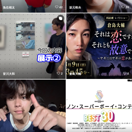
42
20
魚住相太
坂元惟央
2
0
皆川大和
倉島大輔