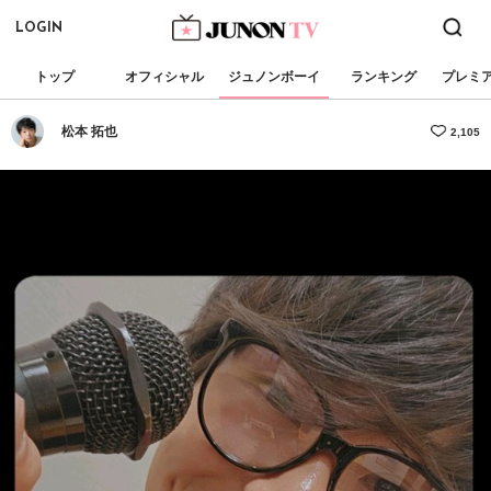
LOGIN
トップ
オフィシャル
ジュノンボーイ
ランキング
プレミ
松本 拓也
2,105