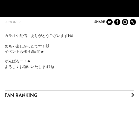
2025.07.03
SHARE
カラオケ配信、ありがとうございます❗😆

めちゃ楽しかったです！🙌

イベントも残り3日間🔥

がんばろー！🔥

よろしくお願いいたします❗🙌
FAN RANKING