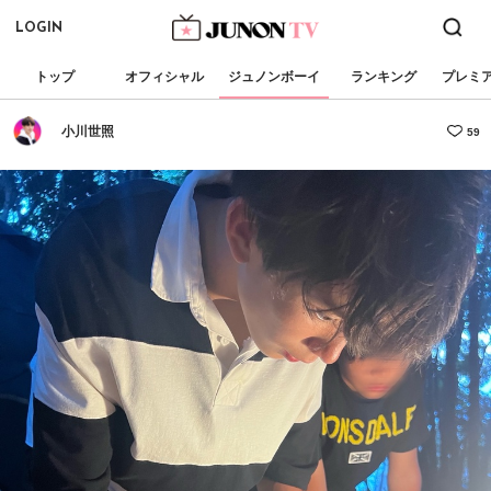
LOGIN
トップ
オフィシャル
ジュノンボーイ
ランキング
プレミ
小川世照
59