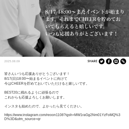
2025.08.09
SHARE
皆さんいつも応援ありがとうございます！

8/17(日)18:00〜始まるイベントに向けて

今はCHEERを貯めておいていただけると嬉しいです。

BEST20に残れるように頑張るので

これからも応援よろしくお願いします。

インスタも始めたので、よかったら見てください。

https://www.instagram.com/reoon1108?igsh=MW1raGg2Nm01YzFoMQ%3
D%3D&utm_source=qr