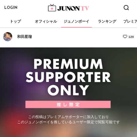
LOGIN
トップ
オフィシャル
ジュノンボーイ
ランキング
プレミ
和田星瑠
120
この投稿はプレミアムサポーターに加入しており
このジュノンボーイを推しているユーザー限定で閲覧可能です