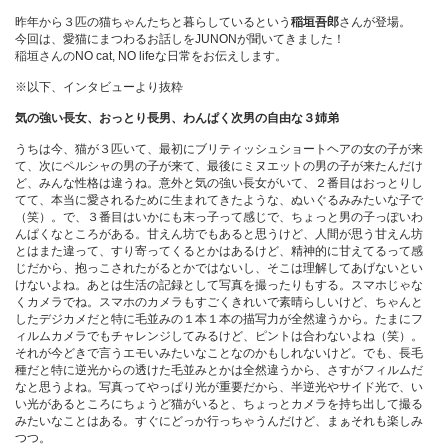
昨年から３匹の猫ちゃんたちと暮らしているという
稲垣吾郎
さんが登場。
今回は、愛猫にまつわるお話しをJUNONが聞いてきました！
稲垣さんのNO cat, NO lifeな日常をお伝えします。
※以下、インタビューより抜粋
気の強い長女、おっとり長男、わんぱく次男の自由な３姉弟
うちは今、猫が３匹いて、最初にブリティッシュショートヘアの女の子が来
て、次にペルシャの男の子が来て、最後にミヌエットの男の子が来たんだけ
ど、みんな性格は違うね。意外と気の強い長女がいて、２番目はおっとりし
てて、本当に愛されるために生まれてきたような、ぬいぐるみみたいな子で
（笑）。で、３番目はいかにも末っ子って感じで、ちょっと男の子っぽいわ
んぱくなところがある。甘えん坊でもあると思うけど、人間が思う甘えん坊
とはまた違って、すり寄ってくるとかはあるけど、精神的に甘えてるって感
じだから、抱っこされたがるとかではないし、そこは理解してあげないとい
けないよね。あとは生活の記録として写真を撮ったりもする。スマホじゃな
くカメラでね。スマホのカメラもすごくきれいで素晴らしいけど、ちゃんと
したデジカメだと特に毛並みの１本１本の描写力が全然違うから。たまにフ
ィルムカメラでもチャレンジしてみるけど、ピントは合わないよね（笑）。
それが今どきで言うエモいみたいなことなのかもしれないけど。でも、長毛
種だと特に逆光からの透けた毛並みとかは全然違うから、さすがフィルムだ
なと思うよね。写真ってやっぱり光が重要だから、半逆光やサイド光で、い
い光があるところにちょうど猫がいると、ちょっとカメラを持ち出して撮る
みたいなことはある。すぐにどっか行っちゃうんだけど、まぁそれも楽しみ
つつ。