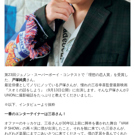
第23回ジュノン・スーパーボーイ・コンテストで「理想の恋人賞」を受賞し
た、
戸塚純貴
さん。
最近俳優としてノリにノッている戸塚さんが、憧れの三谷幸喜監督最新映画
『スオミの話をしよう』（9月13日公開）に出演します。そんな戸塚さんがJ
UNONに撮影秘話をたっぷりと教えてくださいました。
※以下、インタビューより抜粋
一番のエンターテイナーは三谷さん！
オファーのキッカケは、三谷さんが30年以上前に脚本を書かれた舞台『VAM
P SHOW』の再々演に僕が出演したこと。それを観に来ていた三谷さんが、
わざわざ楽屋にまでごあいさつに来てくださって。僕の芝居を喜んでくれた