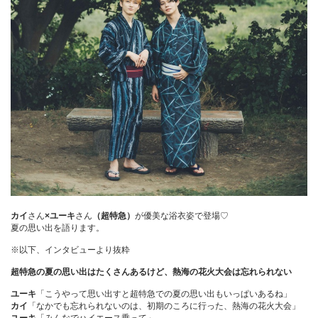
カイ
さん
×ユーキ
さん
（超特急）
が優美な浴衣姿で登場♡
夏の思い出を語ります。
※以下、インタビューより抜粋
超特急の夏の思い出はたくさんあるけど、熱海の花火大会は忘れられない
ユーキ
「こうやって思い出すと超特急での夏の思い出もいっぱいあるね」
カイ
「なかでも忘れられないのは、初期のころに行った、熱海の花火大会」