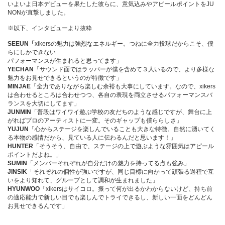
いよいよ日本デビューを果たした彼らに、意気込みやアピールポイントをJU
NONが直撃しました。
※以下、インタビューより抜粋
SEEUN「
xikersの魅力は強烈なエネルギー。つねに全力投球だからこそ、僕
らにしかできない
パフォーマンスが生まれると思ってます」
YECHAN
「サウンド面ではラッパーが僕を含めて３人いるので、より多様な
魅力をお見せできるというのが特徴です」
MINJAE
「全力でありながら楽しむ余裕も大事にしています。なので、xikers
は合わせるところは合わせつつ、各自の表現を両立させるパフォーマンスバ
ランスを大切にしてます」
JUNMIN
「普段はワイワイ遊ぶ学校の友だちのような感じですが、舞台に上
がればプロのアーティストに一変。そのギャップも僕ららしさ」
YUJUN
「心からステージを楽しんでいることも大きな特徴。自然に湧いてく
る本物の感情だから、見ている人に伝わるんだと思います！」
HUNTER
「そうそう、自由で、ステージの上で遊ぶような雰囲気はアピール
ポイントだよね。」
SUMIN
「メンバーそれぞれが自分だけの魅力を持ってる点も強み」
JINSIK
「それぞれの個性が強いですが、同じ目標に向かって頑張る過程で互
いをより知れて、グループとして調和が生まれました」
HYUNWOO
「xikersはサイコロ。振って何が出るかわからないけど、持ち前
の適応能力で新しい目でも楽しんでトライできるし、新しい一面をどんどん
お見せできるんです」