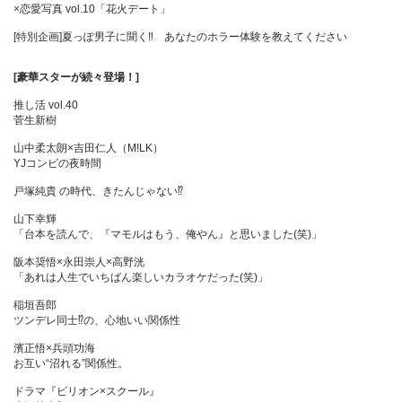
×恋愛写真 vol.10「花火デート」
[特別企画]夏っぽ男子に聞く‼ あなたのホラー体験を教えてください
[豪華スターが続々登場！]
推し活 vol.40
菅生新樹
山中柔太朗×吉田仁人（M!LK）
YJコンビの夜時間
戸塚純貴 の時代、きたんじゃない⁉
山下幸輝
「台本を読んで、『マモルはもう、俺やん』と思いました(笑)」
阪本奨悟×永田崇人×高野洸
「あれは人生でいちばん楽しいカラオケだった(笑)」
稲垣吾郎
ツンデレ同士⁉の、心地いい関係性
濱正悟×兵頭功海
お互い“沼れる”関係性。
ドラマ『ビリオン×スクール』