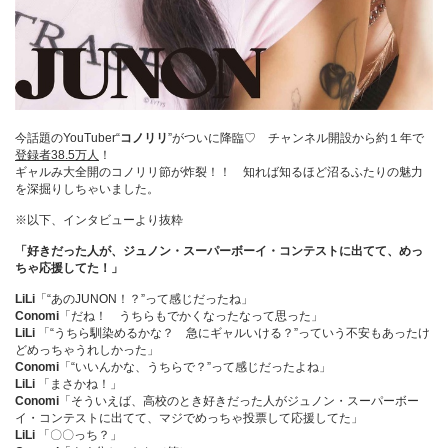
今話題のYouTuber“
コノリリ
”がついに降臨♡ チャンネル開設から約１年で
登録者38.5万人
！
ギャルみ大全開のコノリリ節が炸裂！！ 知れば知るほど沼るふたりの魅力
を深掘りしちゃいました。
※以下、インタビューより抜粋
「好きだった人が、ジュノン・スーパーボーイ・コンテストに出てて、めっ
ちゃ応援してた！」
LiLi
「“あのJUNON！？”って感じだったね」
Conomi
「だね！ うちらもでかくなったなって思った」
LiLi
「“うちら馴染めるかな？ 急にギャルいける？”っていう不安もあったけ
どめっちゃうれしかった」
Conomi
「“いいんかな、うちらで？”って感じだったよね」
LiLi
「まさかね！」
Conomi
「そういえば、高校のとき好きだった人がジュノン・スーパーボー
イ・コンテストに出てて、マジでめっちゃ投票して応援してた」
LiLi
「〇〇っち？」