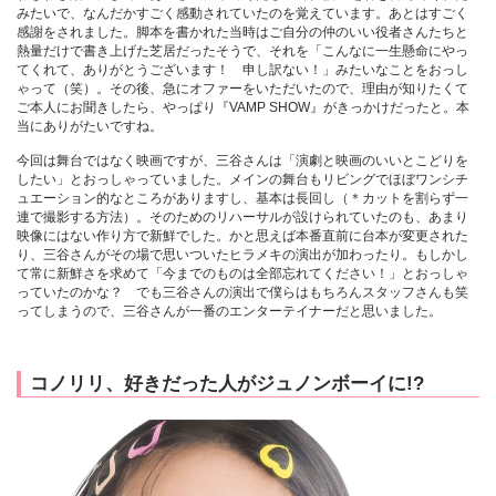
みたいで、なんだかすごく感動されていたのを覚えています。あとはすごく
感謝をされました。脚本を書かれた当時はご自分の仲のいい役者さんたちと
熱量だけで書き上げた芝居だったそうで、それを「こんなに一生懸命にやっ
てくれて、ありがとうございます！ 申し訳ない！」みたいなことをおっし
ゃって（笑）。その後、急にオファーをいただいたので、理由が知りたくて
ご本人にお聞きしたら、やっぱり『VAMP SHOW』がきっかけだったと。本
当にありがたいですね。
今回は舞台ではなく映画ですが、三谷さんは「演劇と映画のいいとこどりを
したい」とおっしゃっていました。メインの舞台もリビングでほぼワンシチ
ュエーション的なところがありますし、基本は長回し（＊カットを割らず一
連で撮影する方法）。そのためのリハーサルが設けられていたのも、あまり
映像にはない作り方で新鮮でした。かと思えば本番直前に台本が変更された
り、三谷さんがその場で思いついたヒラメキの演出が加わったり。もしかし
て常に新鮮さを求めて「今までのものは全部忘れてください！」とおっしゃ
っていたのかな？ でも三谷さんの演出で僕らはもちろんスタッフさんも笑
ってしまうので、三谷さんが一番のエンターテイナーだと思いました。
コノリリ、好きだった人がジュノンボーイに!?