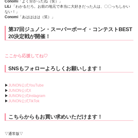
Conomi
「よく分かったね（笑）」
LiLi
「わかるだろ。お前の地元で本当に大好きだった人は、〇〇っちしかい
ない！」
Conomi
「あはははは（笑）」
第37回ジュノン・スーパーボーイ・コンテストBEST
20決定戦が開催！
ここから応援してね♡
SNSもフォローよろしくお願いします！
▶︎
JUNON公式YouTube
▶︎
JUNON公式X
▶︎
JUNON公式Instagram
▶︎
JUNON公式TikTok
こちらからもお買い求めいただけます！
▽通常版▽