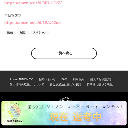
https://amzn.asia/d/3RUUCKV
▽特別版▽
https://amzn.asia/d/1WU02co
動画
秘話
スペシャル
一覧へ戻る
About JUNON TV
お問い合わせ
FAQ
利用規約
個人情報保護方針
個人情報の取扱いについて
資金決済法に基づく表記
特商法に基づく表記
© 2021 JUNON TV. All Rights Reserved.