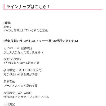
ラインナップはこちら！
[巻頭]
xikers
roadyと作り上げていく新たな景色
[特集 笑顔の推しがまぶしくてーー 夏っぽ男子に恋をする]
カイ×ユーキ（超特急）
少し大人になった君と夏を纏う
ONE N' ONLY
6人の笑顔が弾ける最高の夏
砂田将宏（BALLISTIK BOYZ）
海が似合いすぎる男が降臨！
新原泰佑
プールとスイカと夏の午後
福澤希空（WATWING）
憧れのキミとサマーフェスティバル
小川史記