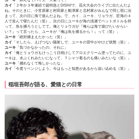
ユーキ
「みんなでハイエース乗って」
カイ
「２年か３年連続で超特急とDISH//で、花火大会のライブに出たんだよ
ね。そのときに、小笠原家と村田家と船津家と北村家がみんなで同じ宿に泊
まって、次の日に海で遊んだよね。で、カイ、ユーキ、リョウガ、匠海の４
人で並んで寝たんだ（笑）。次の日にユーキが海の浅瀬でペットボトルを持
って、魚を捕ろうとしてて。俺とリョウガが『俺らは海で遊びたいからい
い？』って言ったら、ユーキが『俺は魚を捕るから！』って（笑）」
ユーキ
「絶対捕まえたかった（笑）」
カイ
「そしたら、えげつない陽射しで、ユーキの背中がやけど状態（笑）」
ユーキ
「気づかなかったの、それに」
カイ
「俺とリョウガもけっこう日焼けしてアロエクリーム塗ってたのに、ユ
ーキは、水ぶくれみたいになって、Ｔシャツ着るのも痛いみたいな（笑）」
ユーキ
「捕れなくて悔しかったな」
カイ
「今度リベンジしよう。今はもっと知恵があるから追い込める（笑）」
稲垣吾郎が語る、愛猫との日常