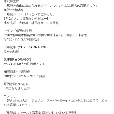
水沢林太郎
「席順を自由に決められるので、いつもいちばん後ろの窓際でした」
奥野壮×柏木悠
「爆発シーン、けっこうすごかった」
3年0組メンに突撃インタビュー‼
小泉光咲、大政凜、砂田将宏、松大航也
ドラマ『伝説の頭 翔』
中川大輔×駒木根葵汰×田中偉登×簡 秀吉×石山順征×三浦獠太
“グランドクロス”幹部の絆
田中洸希（SUPER★DRAGON）
幸せの時間
SUPER★DRAGON
ヤバすぎる9人の注目ポイント
相澤莉多×中西智也
同世代ケミの“カッコいい”議論
原因は自分にある。
5歳になりました♡
コノリリ
「好きだった人が、ジュノン・スーパーボーイ・コンテストに出てて、めっ
ちゃ応援してた！」
『奥智哉 ファースト写真集 OKKUN』いよいよ発売‼