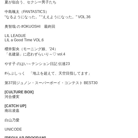
夏が似合う、セクシー男子たち
中島颯太（FANTASTICS）
“なるようになった。” “ええようになった。” VOL.36
奥智哉 の #OKUOSHI 最終回
LIL LEAGUE
LIL a Good Time VOL.6
櫻井梨央（モーニング娘、’24）
「名建築」に恋わずらいり～♡ vol.4
やす子 のはい～テンション日記 伝達23
#らぶしっく 「地上を超えて、天空目指してます」
第37回ジュノン・スーパーボーイ・コンテスト BEST30
[CULTURE BOX]
河合優実
[CATCH UP]
南出凌嘉
白山乃愛
UNICODE