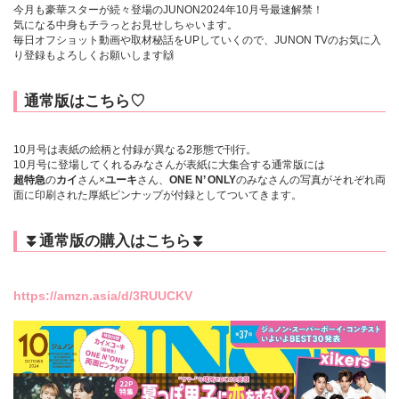
今月も豪華スターが続々登場のJUNON2024年10月号最速解禁！
気になる中身もチラっとお見せしちゃいます。
毎日オフショット動画や取材秘話をUPしていくので、JUNON TVのお気に入
り登録もよろしくお願いします🙌
通常版はこちら♡
10月号は表紙の絵柄と付録が異なる2形態で刊行。
10月号に登場してくれるみなさんが表紙に大集合する通常版には
超特急
の
カイ
さん×
ユーキ
さん、
ONE N’ ONLY
のみなさんの写真がそれぞれ両
面に印刷された厚紙ピンナップが付録としてついてきます。
⏬通常版の購入はこちら⏬
https://amzn.asia/d/3RUUCKV