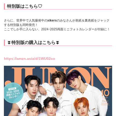
特別版はこちら♡
さらに、世界中で人気爆発中の
xikers
のみなさんが表紙＆裏表紙をジャック
する特別版も同時発売！
ここでしか手に入らない、2024ｰ2025両面ミニフォトカレンダーが付録に！
⏬
特別版
の購入はこちら⏬
https://amzn.asia/d/1WU02co