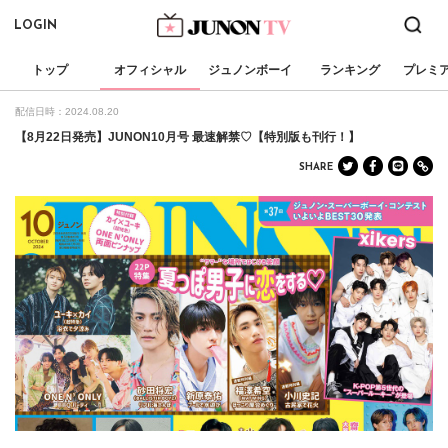
LOGIN
トップ
オフィシャル
ジュノンボーイ
ランキング
プレミ
配信日時：2024.08.20
【8月22日発売】JUNON10月号 最速解禁♡【特別版も刊行！】
SHARE