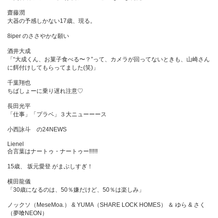
齋藤潤
大器の予感しかない17歳、現る。
8iper のささやかな願い
酒井大成
「“大成くん、お菓子食べる〜？”って、カメラが回ってないときも、山崎さん
に餌付けしてもらってました(笑)」
千葉翔也
ちばしょーに乗り遅れ注意♡
長田光平
「仕事」「プラベ」３大ニューーース
小西詠斗 の24NEWS
Lienel
合言葉はナートゥ・ナートゥー‼‼‼
15歳、 坂元愛登 がまぶしすぎ！
横田龍儀
「30歳になるのは、50％嫌だけど、50％は楽しみ」
ノックソ（MeseMoa.） & YUMA（SHARE LOCK HOMES） ＆ ゆら & さく
（夢喰NEON）