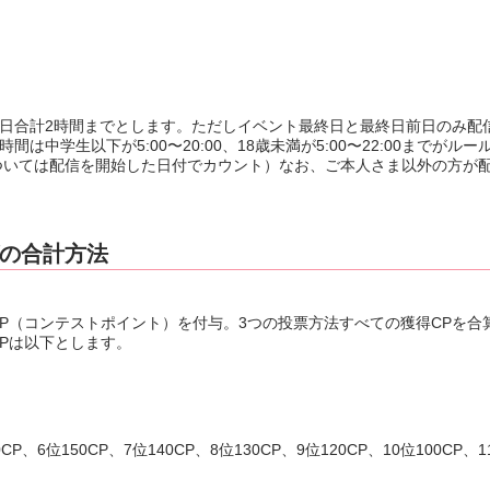
1日合計2時間までとします。ただしイベント最終日と最終日前日のみ配
中学生以下が5:00〜20:00、18歳未満が5:00〜22:00までがルー
ついては配信を開始した日付でカウント）なお、ご本人さま以外の方が
グの合計方法
P（コンテストポイント）を付与。3つの投票方法すべての獲得CPを合
Pは以下とします。
0CP、6位150CP、7位140CP、8位130CP、9位120CP、10位100CP、1