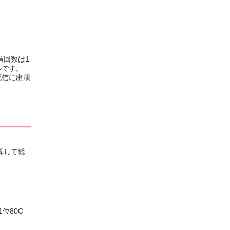
信回数は1
ルです。
配信に出演
算して総
1位80C