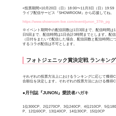
<投票期間>10月20日（日）18:00〜11月3日（日）19:59
ライブ配信サービス『SHOWROOM』から応援してね。
https://www.showroom-live.com/event/junon_37th_pg
※イベント期間中の配信回数は1日3回まで、配信時間は
日5回まで、配信時間は1日合計3時間までとします。配信時間は
（日付をまたいで配信した場合、配信回数と配信時間に
するコラボ配信は不可とします。
フォトジェニック賞決定戦 ランキン
それぞれの投票方法上におけるランキングに応じて獲得C
合順位を決定します。それぞれの投票方法における獲得C
●月刊誌『JUNON』愛読者ハガキ
1位300CP、2位270CP、3位240CP、4位210CP、5位18
P、12位60CP、13位40CP、14位30CP、15位0CP