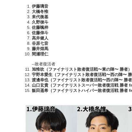
伊藤璃音
大橋冬惟
耒代衡基
久野徠斗
佐藤颯梓
佐藤倖斗
高井健人
谷原七音
藤井煌馬
間瀬理仁
--敗者復活者
旭惟吹（ファイナリスト敗者復活戦〜東の陣〜 勝者）
宇野本愛生（ファイナリスト敗者復活戦〜西の陣〜 勝者 fr
渡邊幸也（ファイナリスト敗者復活戦〜西の陣〜 勝者 fr
山口玄貴（ファイナリストスーパー敗者復活戦 勝者 from 
飯田遥希（ファイナリストハイパー敗者復活戦 勝者 from 