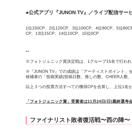
●公式アプリ『JUNON TV』／ライブ配信サー
1位150CP、2位120CP、3位100CP、4位90CP、5位80C
CP、13位15CP、14位10CP、15位0CP
--
※フォトジェニック賞決定戦は、1グループ15名で行わ
※『JUNON TV』での成績は「アーティストポイント
候補者の「投稿実績(投稿日数、推しの数、CHEER人数
以上３つの投票方法すべての獲得CPを合算し、上位1名
「フォトジェニック賞」受賞者は11月24日(日)最終選考
ファイナリスト敗者復活戦〜西の陣〜 (B