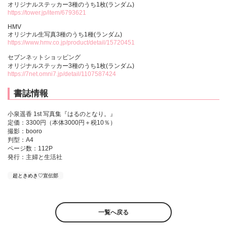
オリジナルステッカー3種のうち1枚(ランダム)
https://tower.jp/item/6793621
HMV
オリジナル生写真3種のうち1種(ランダム)
https://www.hmv.co.jp/product/detail/15720451
セブンネットショッピング
オリジナルステッカー3種のうち1枚(ランダム)
https://7net.omni7.jp/detail/1107587424
書誌情報
小泉遥香 1st 写真集『はるのとなり。』
定価：3300円（本体3000円＋税10％）
撮影：booro
判型：A4
ページ数：112P
発行：主婦と生活社
超ときめき♡宣伝部
一覧へ戻る