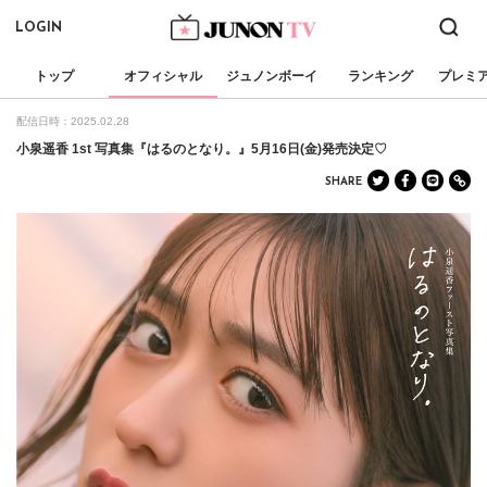
LOGIN
トップ
オフィシャル
ジュノンボーイ
ランキング
プレミ
配信日時：2025.02.28
小泉遥香 1st 写真集『はるのとなり。』5月16日(金)発売決定♡
SHARE