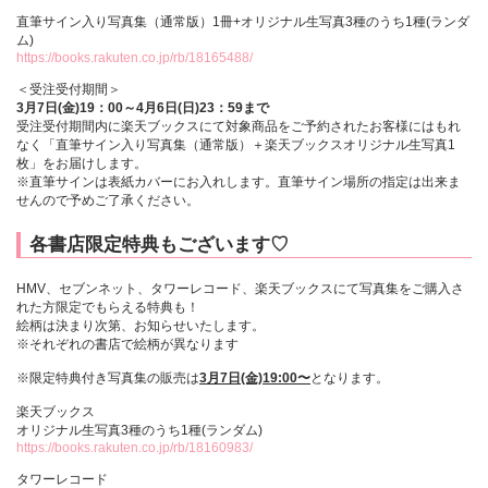
直筆サイン入り写真集（通常版）1冊+オリジナル生写真3種のうち1種(ランダ
ム)
https://books.rakuten.co.jp/rb/18165488/
＜受注受付期間＞
3月7日(金)19：00～4月6日(日)23：59まで
受注受付期間内に楽天ブックスにて対象商品をご予約されたお客様にはもれ
なく「直筆サイン入り写真集（通常版）＋楽天ブックスオリジナル生写真1
枚」をお届けします。
※直筆サインは表紙カバーにお入れします。直筆サイン場所の指定は出来ま
せんので予めご了承ください。
各書店限定特典もございます♡
HMV、セブンネット、タワーレコード、楽天ブックスにて写真集をご購入さ
れた方限定でもらえる特典も！
絵柄は決まり次第、お知らせいたします。
※それぞれの書店で絵柄が異なります
※限定特典付き写真集の販売は
3月7日(金)19:00〜
となります。
楽天ブックス
オリジナル生写真3種のうち1種(ランダム)
https://books.rakuten.co.jp/rb/18160983/
タワーレコード