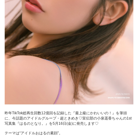
昨年TikTok総再生回数12億回を記録した『最上級にかわいいの！』を筆頭
に、今話題のアイドルグループ・超ときめき♡宣伝部の小泉遥香ちゃんの1st
写真集『はるのとなり。』を5月16日(金)に発売します♡
テーマは“アイドルおはるの素顔”。