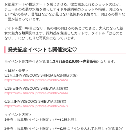
お部屋デートや横浜デートを感じさせる、彼女感あふれるショットのほか、
チュールの衣装や水着を纏ったアイドル感満載のショットを掲載。おはるら
しい“素”の姿や、普段はなかなか見せない色気ある表情まで、おはるの様々な
一面が詰まっています。
アイドル歴10年目となり、あの頃のおはるのあどけなさと、大人になった彼
女の魅力を垣間見れます。距離感を意識したカットで、タイトル『はるのと
なり。』にぴったりな写真集になっています。
発売記念イベントも開催決定♡
※イベント参加券付き写真集は
3月7日(金)19:00〜先着販売
となります。
＜日程・会場＞
5/17(土)HMV&BOOKS SHINSAIBASHI店(大阪)
https://www.hmv.co.jp/store/event/52465/
5/18(日)HMV&BOOKS SHIBUYA店(東京)
https://www.hmv.co.jp/store/event/52466/
6/1(土)HMV&BOOKS SHIBUYA店(東京)
https://www.hmv.co.jp/store/event/52467/
＜イベント内容＞
1冊券：写真集(イベント限定カバー) 1冊お渡し
2冊券：写真集(イベント限定カバー)1冊にサインを入れてお渡し＋写真集(イ