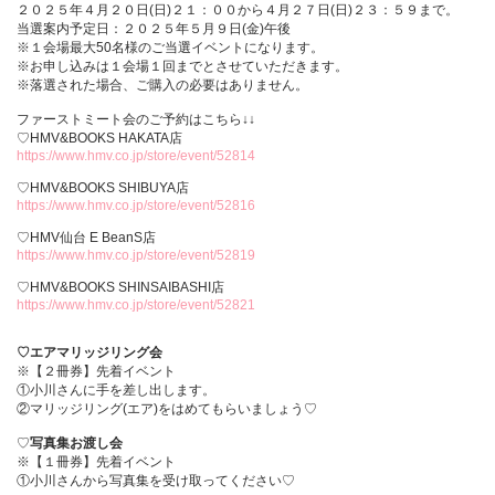
２０２５年４月２０日(日)２１：００から４月２７日(日)２３：５９まで。
当選案内予定日：２０２５年５月９日(金)午後
※１会場最大50名様のご当選イベントになります。
※お申し込みは１会場１回までとさせていただきます。
※落選された場合、ご購入の必要はありません。
ファーストミート会のご予約はこちら↓↓
♡HMV&BOOKS HAKATA店
https://www.hmv.co.jp/store/event/52814
♡HMV&BOOKS SHIBUYA店
https://www.hmv.co.jp/store/event/52816
♡HMV仙台 E BeanS店
https://www.hmv.co.jp/store/event/52819
♡HMV&BOOKS SHINSAIBASHI店
https://www.hmv.co.jp/store/event/52821
♡エアマリッジリング会
※【２冊券】先着イベント
①小川さんに手を差し出します。
②マリッジリング(エア)をはめてもらいましょう♡
♡
写真集お渡し会
※【１冊券】先着イベント
①小川さんから写真集を受け取ってください♡