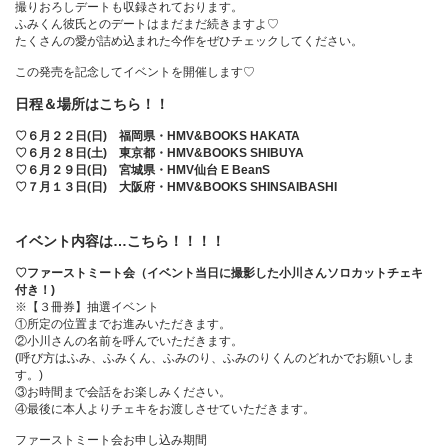
撮りおろしデートも収録されております。
ふみくん彼氏とのデートはまだまだ続きますよ♡
たくさんの愛が詰め込まれた今作をぜひチェックしてください。
この発売を記念してイベントを開催します♡
日程＆場所はこちら！！
♡６月２２日(日) 福岡県・HMV&BOOKS HAKATA
♡６月２８日(土) 東京都・HMV&BOOKS SHIBUYA
♡６月２９日(日) 宮城県・HMV仙台 E BeanS
♡７月１３日(日) 大阪府・HMV&BOOKS SHINSAIBASHI
イベント内容は…こちら！！！！
♡ファーストミート会（イベント当日に撮影した小川さんソロカットチェキ
付き！)
※【３冊券】抽選イベント
①所定の位置までお進みいただきます。
②小川さんの名前を呼んでいただきます。
(呼び方はふみ、ふみくん、ふみのり、ふみのりくんのどれかでお願いしま
す。)
③お時間まで会話をお楽しみください。
④最後に本人よりチェキをお渡しさせていただきます。
ファーストミート会お申し込み期間