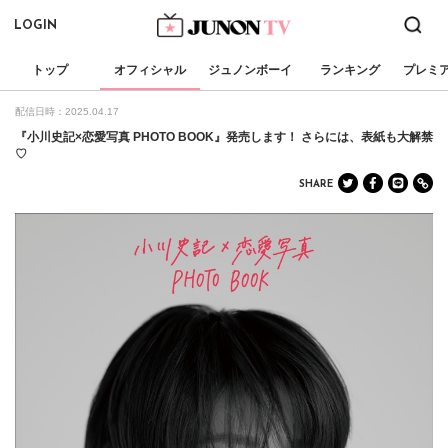
LOGIN
トップ
オフィシャル
ジュノンボーイ
ランキング
プレミ
配信日時：2025.04.17
『小川史記×恋愛写真 PHOTO BOOK』発売します！ さらには、表紙も大解禁
♡
SHARE