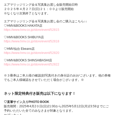
エアマリッジリング会＆写真集お渡し会販売開始日時
２０２５年４月２７日(日)２１：００より販売開始
※なくなり次第終了となります。
エアマリッジリング会＆写真集お渡し会のご購入はこちら↓↓
♡HMV&BOOKS HAKATA店
https://www.hmv.co.jp/store/event/52815
♡HMV&BOOKS SHIBUYA店
https://www.hmv.co.jp/store/event/52818
♡HMV仙台 Ebeans店
https://www.hmv.co.jp/store/event/52820
♡HMV&BOOKS SHINSAIBASHI店
https://www.hmv.co.jp/store/event/52822
※３冊券はご本人様の確認(顔写真付きの身分証のみ)がございます。他の券種
でもご本人様確認をさせていただく場合がございます。※
ネット限定特典付き販売は以下になります！
♡直筆サイン入りPHOTO BOOK
販売期間：2025年4月2０日(日)21:00から2025年5月12日(月)23:59までにご
予約いただいた全てのみなさまが対象となります。
セブンネット