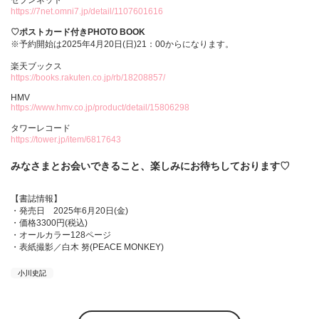
https://7net.omni7.jp/detail/1107601616
♡ポストカード付きPHOTO BOOK
※予約開始は2025年4月20日(日)21：00からになります。
楽天ブックス
https://books.rakuten.co.jp/rb/18208857/
HMV
https://www.hmv.co.jp/product/detail/15806298
タワーレコード
https://tower.jp/item/6817643
みなさまとお会いできること、楽しみにお待ちしております♡
【書誌情報】
・発売日 2025年6月20日(金)
・価格3300円(税込)
・オールカラー128ページ
・表紙撮影／白木 努(PEACE MONKEY)
小川史記