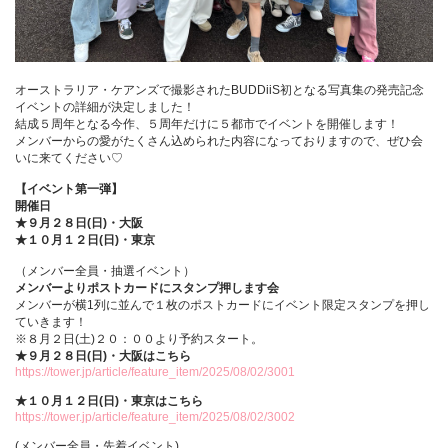
オーストラリア・ケアンズで撮影されたBUDDiiS初となる写真集の発売記念
イベントの詳細が決定しました！
結成５周年となる今作、５周年だけに５都市でイベントを開催します！
メンバーからの愛がたくさん込められた内容になっておりますので、ぜひ会
いに来てください♡
【イベント第一弾】
開催日
★９月２８日(日)・大阪
★１０月１２日(日)・東京
（メンバー全員・抽選イベント）
メンバーよりポストカードにスタンプ押します会
メンバーが横1列に並んで１枚のポストカードにイベント限定スタンプを押し
ていきます！
※８月２日(土)２０：００より予約スタート。
★９月２８日(日)・大阪はこちら
https://tower.jp/article/feature_item/2025/08/02/3001
★１０月１２日(日)・東京はこちら
https://tower.jp/article/feature_item/2025/08/02/3002
(メンバー全員・先着イベント)