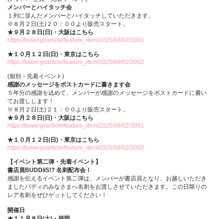
メンバーとハイタッチ会
１列に並んだメンバーとハイタッチしていただきます。
※８月２日(土)２０：００より販売スタート。
★９月２８日(日)・大阪はこちら
https://tower.jp/article/feature_item/2025/08/02/3001
★１０月１２日(日)・東京はこちら
https://tower.jp/article/feature_item/2025/08/02/3002
(個別・先着イベント)
感謝のメッセージをポストカードに書きます会
５年分の感謝を込めて、メンバーが感謝のメッセージをポストカードに書い
てお渡しします！
※８月２日(土)２１：００より販売スタート。
★９月２８日(日)・大阪はこちら
https://tower.jp/article/feature_item/2025/08/02/3001
★１０月１２日(日)・東京はこちら
https://tower.jp/article/feature_item/2025/08/02/3002
【イベント第二弾・先着イベント】
書店員BUDDiiS!? 名刺配布会！
感謝を伝えるイベント第二弾は、メンバーが書店員となり、お越しいただき
ましたバディのみなさまへ名刺をお渡しさせていただきます。この日限りの
レア名刺をぜひゲットしてください！
開催日
★１１月８日(土)・福岡