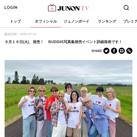
LOGIN
トップ
オフィシャル
ジュノンボーイ
ランキング
プレミ
配信日時：2025.07.31
９月１６日(火)、発売！ BUDDiiS写真集発売イベント詳細発表です！
SHARE