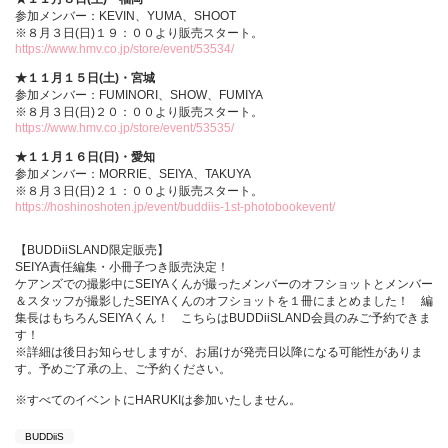
参加メンバー：KEVIN、YUMA、SHOOT
※８月３日(日)１９：００より販売スタート。
https://www.hmv.co.jp/store/event/53534/
★１１月１５日(土)・宮城
参加メンバー：FUMINORI、SHOW、FUMIYA
※８月３日(日)２０：００より販売スタート。
https://www.hmv.co.jp/store/event/53535/
★１１月１６日(日)・愛知
参加メンバー：MORRIE、SEIYA、TAKUYA
※８月３日(日)２１：００より販売スタート。
https://hoshinoshoten.jp/event/buddiis-1st-photobookevent/
【BUDDiiSLAND限定販売】
SEIYA責任編集・小冊子つき販売決定！
ケアンズでの撮影中にSEIYAくんが撮ったメンバーのオフショットとメンバー
＆スタッフが撮影したSEIYAくんのオフショットを１冊にまとめました！ 編
集長はもちろんSEIYAくん！ こちらはBUDDiiSLAND会員のみご予約できま
す！
※詳細は後日お知らせしますが、お届けが発売日以降になる可能性がありま
す。予めご了承の上、ご予約ください。
※すべてのイベントにHARUKIは参加いたしません。
BUDDiiS