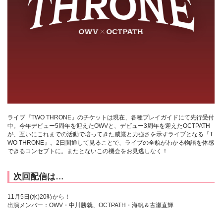
ライブ『TWO THRONE』のチケットは現在、各種プレイガイドにて先行受付
中。今年デビュー5周年を迎えたOWVと、デビュー3周年を迎えたOCTPATH
が、互いにこれまでの活動で培ってきた威厳と力強さを示すライブとなる『T
WO THRONE』。2日間通して見ることで、ライブの全貌がわかる物語を体感
できるコンセプトに。またとないこの機会をお見逃しなく！
次回配信は…
11月5日(水)20時から！
出演メンバー：OWV・中川勝就、OCTPATH・海帆＆古瀬直輝