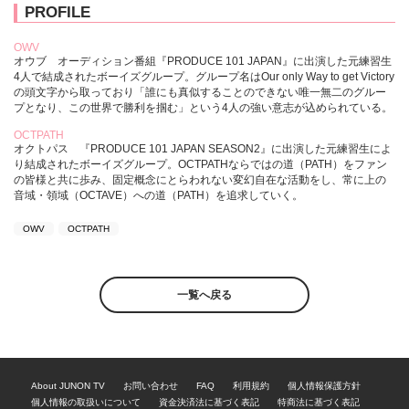
PROFILE
OWV
オウブ オーディション番組『PRODUCE 101 JAPAN』に出演した元練習生
4人で結成されたボーイズグループ。グループ名はOur only Way to get Victory
の頭文字から取っており「誰にも真似することのできない唯一無二のグルー
プとなり、この世界で勝利を掴む」という4人の強い意志が込められている。
OCTPATH
オクトパス 『PRODUCE 101 JAPAN SEASON2』に出演した元練習生によ
り結成されたボーイズグループ。OCTPATHならではの道（PATH）をファン
の皆様と共に歩み、固定概念にとらわれない変幻自在な活動をし、常に上の
音域・領域（OCTAVE）への道（PATH）を追求していく。
OWV
OCTPATH
一覧へ戻る
About JUNON TV
お問い合わせ
FAQ
利用規約
個人情報保護方針
個人情報の取扱いについて
資金決済法に基づく表記
特商法に基づく表記