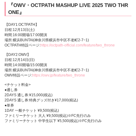
『OWV・OCTPATH MASHUP LIVE 2025 TWO THR
ONE』
【DAY1:OCTPATH】
日程:12月13日(土)
時間:16:00開場/17:00開演
場所:横浜BUNTAI(神奈川県横浜市中区不老町2‐7−1)
OCTPATH特設ページ:
https://octpath-official.com/feature/two_throne
【DAY2:OWV】
日程:12月14日(日)
時間:14:00開場/15:00開演
場所:横浜BUNTAI(神奈川県横浜市中区不老町2‐7−1)
OWV特設ページ:
https://owv.jp/feature/two_throne
<チケット料金>
●通し券
2DAYS 通し券:¥15,000(税込)
2DAYS 通し券:特典グッズ付き¥17,000(税込)
●単券
1DAY 一般チケット ¥9,500(税込)
ファミリーチケット 大人 ¥9,500(税込)※FC先行のみ
ファミリーチケット 中学生以下 ¥5,500(税込)※FC先行のみ