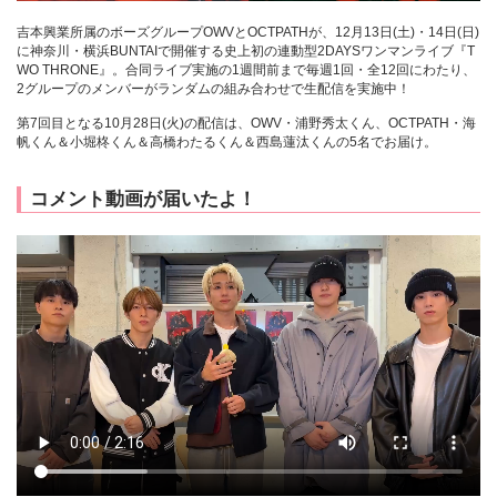
吉本興業所属のボーズグループOWVとOCTPATHが、12月13日(土)・14日(日)
に神奈川・横浜BUNTAIで開催する史上初の連動型2DAYSワンマンライブ『T
WO THRONE』。合同ライブ実施の1週間前まで毎週1回・全12回にわたり、
2グループのメンバーがランダムの組み合わせで生配信を実施中！
第7回目となる10月28日(火)の配信は、OWV・浦野秀太くん、OCTPATH・海
帆くん＆小堀柊くん＆高橋わたるくん＆西島蓮汰くんの5名でお届け。
コメント動画が届いたよ！