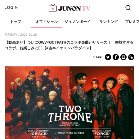
LOGIN
トップ
オフィシャル
ジュノンボーイ
ランキング
プレミ
配信日時：2025.10.28
【動画あり】ついにOWV×OCTPATHのコラボ楽曲がリリース！ 胸熱すぎる
コラボ、お楽しみに❤️‍🔥【#吉本イケメンパラダイス】
SHARE