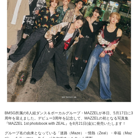
BMSG所属の8人組ダンス＆ボーカルグループ・MAZZELが本日、5月17日に3
周年を迎えました。デビュー3周年を記念して、MAZZELの初となる写真集
『MAZZEL 1st photobook with ZEAL』を8月21日(金)に発売いたします！
グループ名の由来となっている「迷路（Maze）・情熱（Zeal）・幸福（Maz