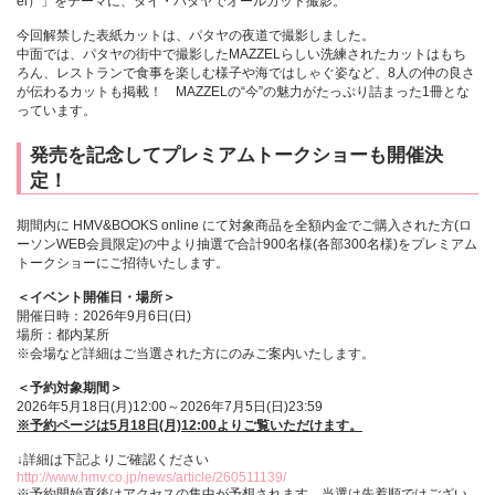
el）」をテーマに、タイ・パタヤでオールカット撮影。
今回解禁した表紙カットは、パタヤの夜道で撮影しました。
中面では、パタヤの街中で撮影したMAZZELらしい洗練されたカットはもち
ろん、レストランで食事を楽しむ様子や海ではしゃぐ姿など、8人の仲の良さ
が伝わるカットも掲載！ MAZZELの“今”の魅力がたっぷり詰まった1冊とな
っています。
発売を記念してプレミアムトークショーも開催決
定！
期間内に HMV&BOOKS online にて対象商品を全額内金でご購入された方(ロ
ーソンWEB会員限定)の中より抽選で合計900名様(各部300名様)をプレミアム
トークショーにご招待いたします。
＜イベント開催日・場所＞
開催日時：2026年9月6日(日)
場所：都内某所
※会場など詳細はご当選された方にのみご案内いたします。
＜予約対象期間＞
2026年5月18日(月)12:00～2026年7月5日(日)23:59
※予約ページは5月18日(月)12:00よりご覧いただけます。
↓詳細は下記よりご確認ください
http://www.hmv.co.jp/news/article/260511139/
※予約開始直後はアクセスの集中が予想されます。当選は先着順ではござい