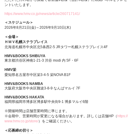
ントいたします。
https://www.hmv.co.jp/news/article/260717141/
＜スケジュール＞
2026年8月21日(金)～2026年9月10日(木)
＜会場＞
ＨＭＶ札幌ステラプレイス
北海道札幌市中央区北5条西2-5 JRタワー札幌ステラプレイス4F
HMV&BOOKS SHIBUYA
東京都渋谷区神南1-21-3 渋谷 modi 内 5F・6F
HMV栄
愛知県名古屋市中区栄3-4-5 栄NOVA B1F
HMV&BOOKS NAMBA
大阪府大阪市中央区難波3-8-9 なんばマルイ 7F
HMV&BOOKS HAKATA
福岡県福岡市博多区博多駅中央街9-1 博多マルイ6階
※開催時間は店舗営業時間に準じます。
※会期中、営業時間が変更になる場合があります。詳しくは店舗HP（
https://
www.hmv.co.jp/store/
）をご確認ください。
＜応募締め切り＞