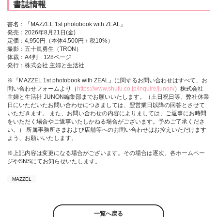
書誌情報
書名：『MAZZEL 1st photobook with ZEAL』
発売：2026年8月21日(金)
定価：4,950円（本体4,500円＋税10%）
撮影：五十嵐勇生（TRON）
体裁：A4判 128ページ
発行：株式会社 主婦と生活社
※『MAZZEL 1st photobook with ZEAL』に関するお問い合わせはすべて、お
問い合わせフォームより（
https://www.shufu.co.jp/inquire/junon/
）株式会社
主婦と生活社 JUNON編集部までお願いいたします。（土日祝日等、弊社休業
日にいただいたお問い合わせにつきましては、翌営業日以降の回答とさせて
いただきます。 また、お問い合わせの内容によりましては、ご返事にお時間
をいただく場合やご返事いたしかねる場合がございます。予めご了承くださ
い。） 所属事務所さまおよび店舗等へのお問い合わせはお控えいただけます
よう、お願いいたします。
※上記内容は変更になる場合がございます。その場合は逐次、各ホームペー
ジやSNSにてお知らせいたします。
MAZZEL
一覧へ戻る