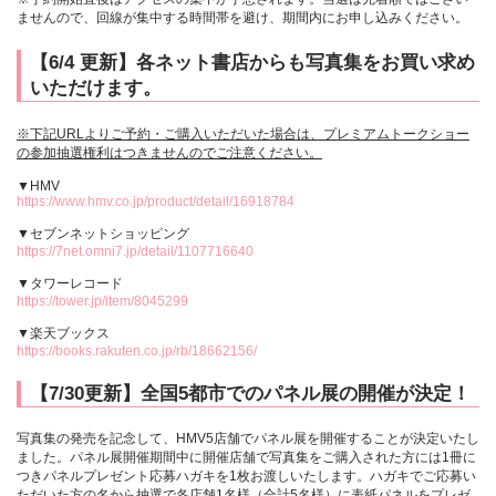
ませんので、回線が集中する時間帯を避け、期間内にお申し込みください。
【6/4 更新】各ネット書店からも写真集をお買い求め
いただけます。
※下記URLよりご予約・ご購入いただいた場合は、プレミアムトークショー
の参加抽選権利はつきませんのでご注意ください。
▼HMV
https://www.hmv.co.jp/product/detail/16918784
▼セブンネットショッピング
https://7net.omni7.jp/detail/1107716640
▼タワーレコード
https://tower.jp/item/8045299
▼楽天ブックス
https://books.rakuten.co.jp/rb/18662156/
【7/30更新】全国5都市でのパネル展の開催が決定！
写真集の発売を記念して、HMV5店舗でパネル展を開催することが決定いたし
ました。パネル展開催期間中に開催店舗で写真集をご購入された方には1冊に
つきパネルプレゼント応募ハガキを1枚お渡しいたします。ハガキでご応募い
ただいた方の名から抽選で各店舗1名様（合計5名様）に表紙パネルをプレゼ