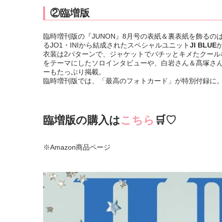
②臨増版
臨時増刊版の『JUNON』8月号の表紙＆裏表紙を飾るの
るJO1・INIから結成されたスペシャルユニット
JI BLUE
衣装は2パターンで、ジャケットでバチッとキメたクー
をテーマにしたソロインタビューや、白岩さん＆髙塚さ
ーもたっぷり掲載。
臨時増刊版では、「最高のフォトカード」が特別付録に
臨増版
の購入は
こちら
🛒♡
※Amazon商品ページ