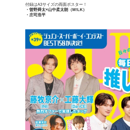
付録はA3サイズの両面ポスター！
・曽野舜太×山中柔太朗（M!LK）
・庄司浩平