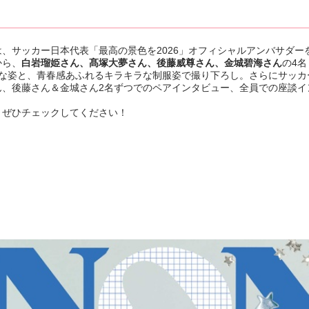
は、サッカー日本代表「最高の景色を2026」オフィシャルアンバサダー
から、
白岩瑠姫さん、髙塚大夢さん、後藤威尊さん、金城碧海さん
の4名
ルな姿と、青春感あふれるキラキラな制服姿で撮り下ろし。さらにサッカ
ん、後藤さん＆金城さん2名ずつでのペアインタビュー、全員での座談イ
。ぜひチェックしてください！