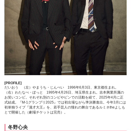
[PROFILE]
だいおう （左）やまうち・じんぺい 1996年6月3日、東京都生まれ。
（右）わたなべ・ぽっと 1995年4月26日、埼玉県生まれ。吉本興業所属の
お笑いコンビ。それぞれ別のコンビやピンでの活動を経て、2025年4月に正
式結成。『M-1グランプリ2025』では初出場ながら準決勝進出。今年3月には
初単独ライブ『漫才大王』を、若手芸人の憧れの舞台であるルミネtheよしも
とで開催した（劇場チケットは完売）。
冬野心央