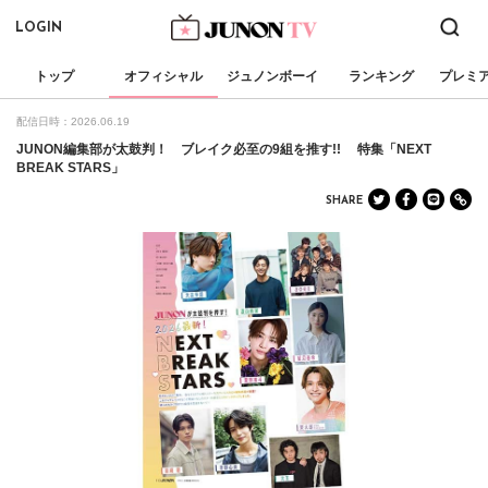
LOGIN
トップ
オフィシャル
ジュノンボーイ
ランキング
プレミ
配信日時：2026.06.19
JUNON編集部が太鼓判！ ブレイク必至の9組を推す!! 特集「NEXT
BREAK STARS」
SHARE