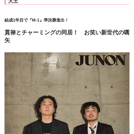
大王
結成1年目で『M-1』準決勝進出！
貫禄とチャーミングの同居！ お笑い新世代の嚆
矢