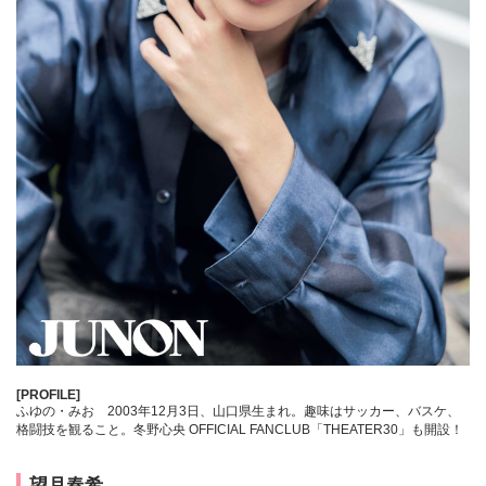
[PROFILE]
ふゆの・みお 2003年12月3日、山口県生まれ。趣味はサッカー、バスケ、
格闘技を観ること。冬野心央 OFFICIAL FANCLUB「THEATER30」も開設！
望月春希