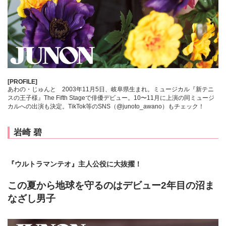
[PROFILE]
あわの・じゅんと 2003年11月5日、岐阜県生まれ。ミュージカル『新テニ
スの王子様』The Fifth Stageで俳優デビュー。10〜11月に上演の同ミュージ
カルへの出演も決定。TikTok等のSNS（@junoto_awano）もチェック！
岩崎 碧
『ウルトラマンテオ』主人公役に大抜擢！
この夏から地球を守るのはデビュー2年目の沼ま
なざし男子