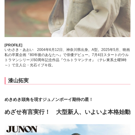
[PROFILE]
いわさき・あおい 2004年6月12日、神奈川県出身。A型。2025年5月、映画
私の卒業企画『80年後のあなたへ』で俳優デビュー。7月4日スタートのウル
トラマンシリーズ60周年記念作品『ウルトラマンテオ』（テレ東系土曜9時
～）で主人公・光石イブキ役。
漆山拓実
めきめき頭角を現すジュノンボーイ期待の星！
めざせ有言実行！ 大型新人、いよいよ本格始動