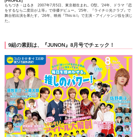
[PROFILE]
もちづき・はるき 2007年7月5日、東京都生まれ。O型。’24年、ドラマ『恋
をするなら二度目が上等』で俳優デビュー。’25年、『ライチ☆光クラブ』で
舞台初出演を果たす。’26年、映画『This is I』で主演・アイ／ケンジ役を演じ
た。
9組の素顔は、『JUNON』8月号でチェック！