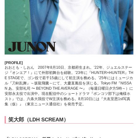
[PROFILE]
おおとも・しおん 2007年8月10日、京都府生まれ。’22年、ジュエルステー
ジ『オンエア！』にて外部初舞台を経験。’23年に『HUNTER×HUNTER』TH
E STAGEで、ゴン役で若干15歳にして初主演を務める。’25年にはミュージカ
ル『刀剣乱舞』～坂龍飛騰～にて、大慶直胤役を演じる。Tokyo FM『NISSA
N あ、安部礼司 〜 BEYOND THE AVERAGE 〜』（毎週日曜日夕方5時～）に
安部永太役で出演中。現在配信中のショートドラマ『ポンコツ部下は俺様ホ
スト』では、六条大我役でW主演を務める。8月10日には『大友至恩1st写真
集（仮）』（東京ニュース通信社）を発売予定。
笑大郎（LDH SCREAM）