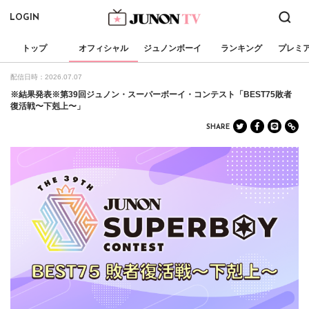
LOGIN
トップ
オフィシャル
ジュノンボーイ
ランキング
プレミ
配信日時：2026.07.07
※結果発表※第39回ジュノン・スーパーボーイ・コンテスト「BEST75敗者
復活戦〜下剋上〜」
SHARE