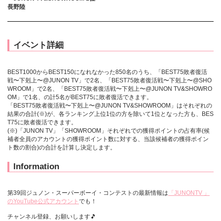
長野陸
イベント詳細
BEST1000からBEST150になれなかった850名のうち、「BEST75敗者復活
戦〜下剋上〜@JUNON TV」で2名、「BEST75敗者復活戦〜下剋上〜@SHO
WROOM」で2名、「BEST75敗者復活戦〜下剋上〜@JUNON TV&SHOWRO
OM」で1名、の計5名がBEST75に敗者復活できます。
「BEST75敗者復活戦〜下剋上〜@JUNON TV&SHOWROOM」はそれぞれの
結果の合計(※)が、各ランキング上位1位の方を除いて1位となった方も、BES
T75に敗者復活できます。
(※)「JUNON TV」「SHOWROOM」それぞれでの獲得ポイントの占有率(候
補者全員のアカウントの獲得ポイント数に対する、当該候補者の獲得ポイン
ト数の割合)の合計を計算し決定します。
Information
第39回ジュノン・スーパーボーイ・コンテストの最新情報は
「JUNONTV 」
のYouTube公式アカウント
でも！
チャンネル登録、お願いします🎵