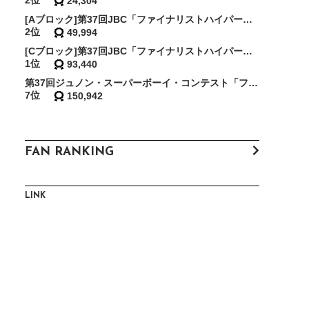
2位
24,304
[Aブロック]第37回JBC「ファイナリストハイパー敗者復活戦・予選〜地の利〜」
2位
49,994
[Cブロック]第37回JBC「ファイナリストハイパー敗者復活戦・予選〜人の和〜」
1位
93,440
第37回ジュノン・スーパーボーイ・コンテスト「ファイナリストハイパー敗者復活戦・決勝」
7位
150,942
FAN RANKING
LINK