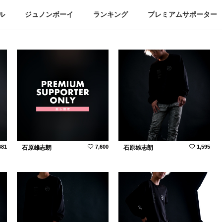
ル
ジュノンボーイ
ランキング
プレミアムサポーター
681
7,600
1,595
石原雄志朗
石原雄志朗