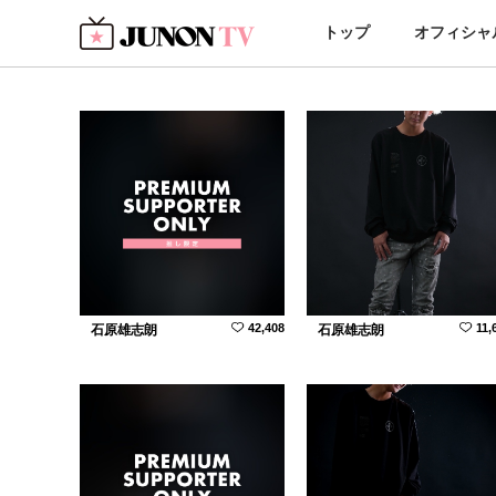
トップ
オフィシャ
42,408
11,
石原雄志朗
石原雄志朗