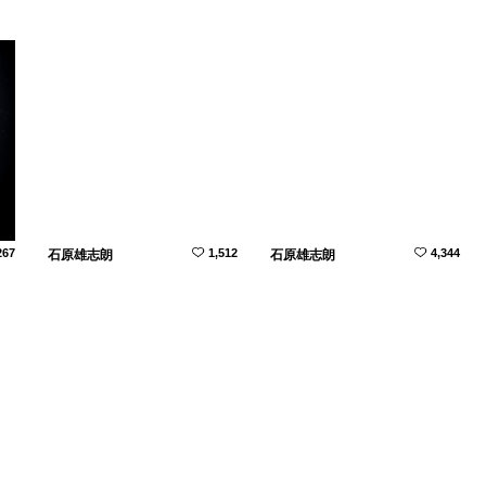
267
1,512
4,344
石原雄志朗
石原雄志朗