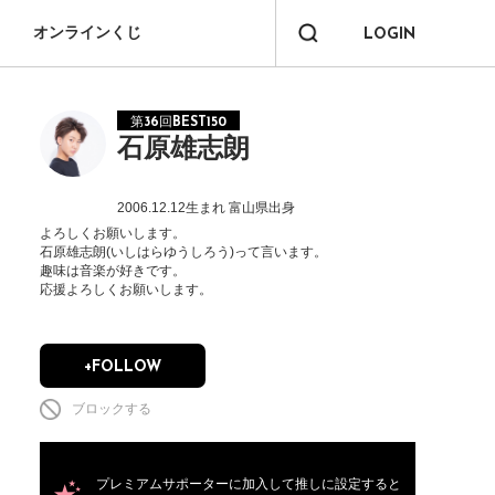
オンラインくじ
LOGIN
第36回BEST150
石原雄志朗
2006.12.12生まれ
富山県出身
よろしくお願いします。

石原雄志朗(いしはらゆうしろう)って言います。

趣味は音楽が好きです。

応援よろしくお願いします。
+FOLLOW
ブロックする
プレミアムサポーターに加入して推しに設定すると