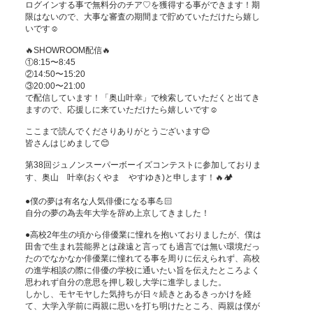
ログインする事で無料分のチア♡を獲得する事ができます！期
限はないので、大事な審査の期間まで貯めていただけたら嬉し
いです☺️

🔥SHOWROOM配信🔥

①8:15〜8:45

②14:50〜15:20

③20:00〜21:00

で配信しています！「奥山叶幸」で検索していただくと出てき
ますので、応援しに来ていただけたら嬉しいです☺️

ここまで読んでくださりありがとうございます😊

皆さんはじめまして😊

第38回ジュノンスーパーボーイズコンテストに参加しておりま
す、奥山　叶幸(おくやま　やすゆき)と申します！🔥🏕️

●僕の夢は有名な人気俳優になる事💪🏻

自分の夢の為去年大学を辞め上京してきました！

●高校2年生の頃から俳優業に憧れを抱いておりましたが、僕は
田舎で生まれ芸能界とは疎遠と言っても過言では無い環境だっ
たのでなかなか俳優業に憧れてる事を周りに伝えられず、高校
の進学相談の際に俳優の学校に通いたい旨を伝えたところよく
思われず自分の意思を押し殺し大学に進学しました。

しかし、モヤモヤした気持ちが日々続きとあるきっかけを経
て、大学入学前に両親に思いを打ち明けたところ、両親は僕が