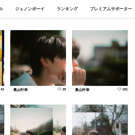
ル
ジュノンボーイ
ランキング
プレミアムサポーター
41
20
101
奥山叶幸
奥山叶幸