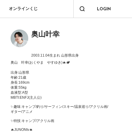
オンラインくじ
LOGIN
奥山叶幸
2003.11.04生まれ
山形県出身
奥山　叶幸(おくやま　やすゆき)🔥🏕️

出身:山形県

年齢:21歳

身長:169cm

体重:55kg

血液型:A型

MBTI:ENFJ(主人公)

✨趣味:キャンプ/釣り/サーフィン/スキー/温泉巡り/アクリル画/
ギター/アニメ

✨特技:キャンプ/アクリル画

🔥JUNONtv🔥
