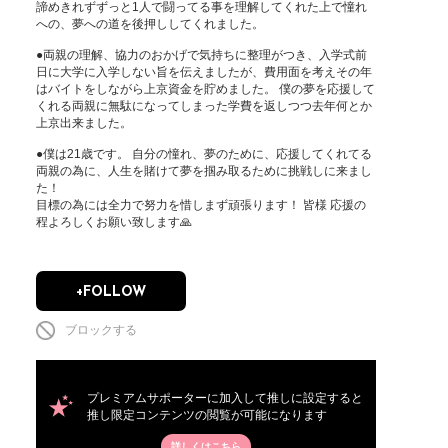
諦めきれずずっと1人で闘ってる事を理解してくれた上で憧れ
への、夢への道を後押ししてくれました。

●両親の理解、協力のおかげで気持ちに整理がつき、入学式前
日に大学に入学しない旨を伝えましたが、費用面を考えその年
はバイトをしながら上京資金を貯めました。 僕の夢を応援して
くれる両親に無駄になってしまった学費を返しつつ去年何とか
上京出来ました。

●僕は21歳です。 自分の憧れ、夢のために、応援してくれてる
両親の為に、人生を賭けて夢を掴み取るために挑戦しに来まし
た！

目標の為には全力で努力を惜しまず頑張ります！ 皆様 応援の
程よろしくお願い致します🙏
+FOLLOW
ブロックする
プレミアムサポーターに加入して推しに設定すると
推し限定コンテンツの閲覧が可能になります
詳しくはこちら