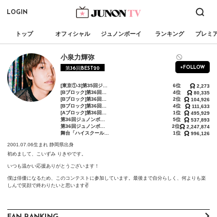
LOGIN
トップ
オフィシャル
ジュノンボーイ
ランキング
プレミ
小泉力輝弥
+FOLLOW
第36回BEST20
[東京①-3]第35回ジュノンボーイ・コンテストオンライン第2次審査BEST150進出イベント
6位
2,273
[Bブロック]第36回ジュノンボーイ・コンテスト「BEST150決定戦」
4位
80,335
[Bブロック]第36回ジュノンボーイ・コンテスト「BEST70決定戦」
2位
104,926
[Bブロック]第36回ジュノンボーイ・コンテスト「BEST30決定戦」
4位
111,633
[Aブロック]第36回ジュノンボーイ・コンテスト「BEST20敗者復活戦」
1位
495,929
第36回ジュノンボーイ・コンテスト「BEST10決定戦」
5位
537,893
第36回ジュノンボーイ・コンテスト「ファイナリスト敗者復活戦〜西の陣〜」
2位
2,247,874
舞台「ハイスクール・ハイ・ライフ3」出演ジュノンボーイ 映画メインキャスト 争奪オーディション
1位
996,126
2001.07.06生まれ
静岡県出身
初めまして、こいずみ りきやです。

いつも温かい応援ありがとうございます！

僕は俳優になるため、このコンテストに参加しています。最後まで自分らしく、何よりも楽
しんで笑顔で終わりたいと思います✌️