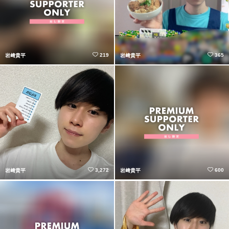
219
365
岩﨑貴平
岩﨑貴平
3,272
600
岩﨑貴平
岩﨑貴平