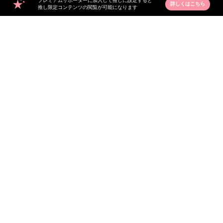
プレミアムサポーターに加入して推しに設定すると
詳しくはこちら
推し限定コンテンツの閲覧が可能になります
1,577
91
岩﨑貴平
岩﨑貴平
181
41
岩﨑貴平
岩﨑貴平