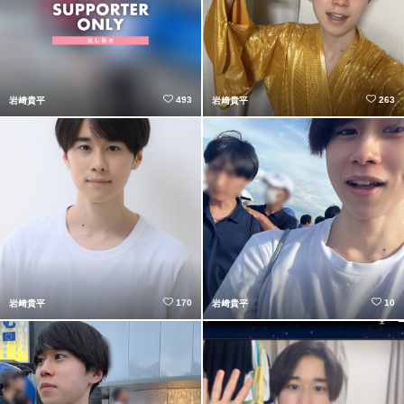
493
263
岩﨑貴平
岩﨑貴平
170
10
岩﨑貴平
岩﨑貴平