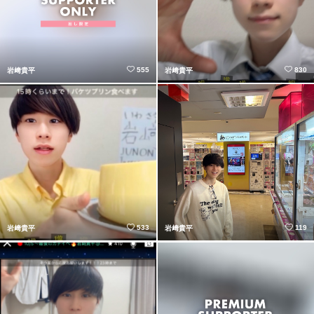
555
830
岩﨑貴平
岩﨑貴平
533
119
岩﨑貴平
岩﨑貴平