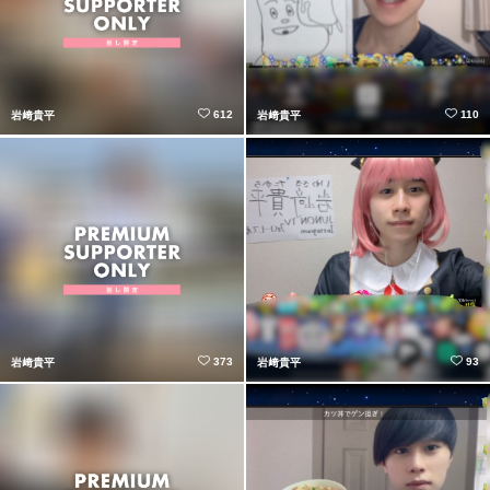
612
110
岩﨑貴平
岩﨑貴平
373
93
岩﨑貴平
岩﨑貴平