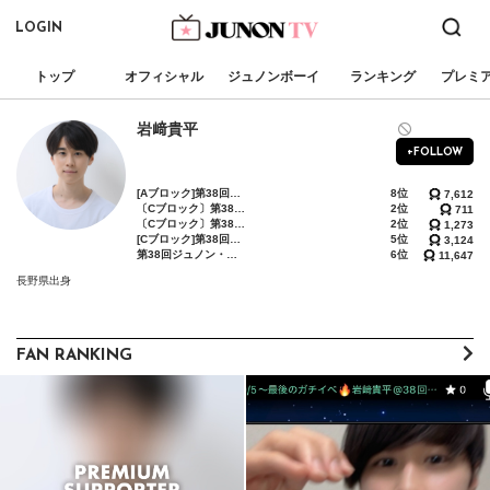
LOGIN
トップ
オフィシャル
ジュノンボーイ
ランキング
プレミ
岩﨑貴平
+FOLLOW
[Aブロック]第38回ジュノンボーイ・コンテスト「BEST75敗者復活戦」〜下剋上〜
8位
7,612
〔Cブロック〕第38回ジュノンボーイ・コンテスト「ファイナリストハイパー敗者復活戦・予選〜天の時〜」
2位
711
〔Cブロック〕第38回ジュノンボーイ・コンテスト「ファイナリストハイパー敗者復活戦・予選〜地の利〜」
2位
1,273
[Cブロック]第38回ジュノン・スーパーボーイ・コンテスト「ファイナリストハイパー敗者復活戦・予選〜人の和〜」
5位
3,124
第38回ジュノン・スーパーボーイ・コンテスト「ファイナリストハイパー敗者復活戦・決勝」
6位
11,647
長野県出身
FAN RANKING