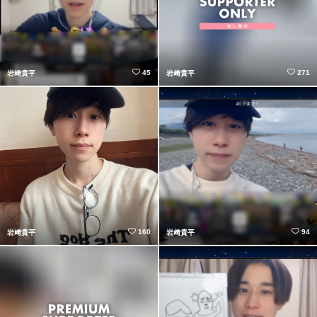
45
271
岩﨑貴平
岩﨑貴平
160
94
岩﨑貴平
岩﨑貴平