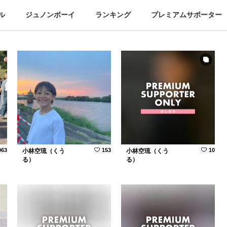
ル
ジュノンボーイ
ランキング
プレミアムサポーター
063
153
10
小林空琉（くう
小林空琉（くう
る）
る）