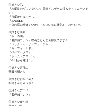
◎好きなTV 

『水曜日のダウンタウン』電気イスゲーム僕もやってみたいで
す！

『月曜から夜ふかし』

『SASUKE』

自分の運動神経をいかしてSASUKEに挑戦してみたいです！

◎好きな映画　

『帝一の國』

『名探偵コナン』映画ほとんど全部見てます！

『バックトゥーザ・フューチャー』

『ガーフィールド』

『ベイマックス』

『ホーム・アローン』

『今日から俺は！』

◎好きな芸能人

菅田将暉さん

◎好きなお笑い芸人

和田まんじゅうさん

◎好きなアニメ

『名探偵コナン』

◎好きな食べ物

ラーメン🍜
