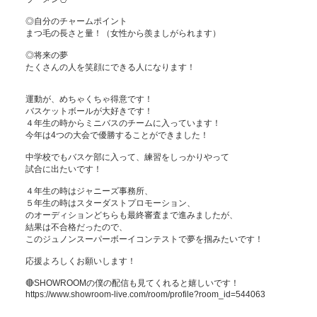
◎自分のチャームポイント

まつ毛の長さと量！（女性から羨ましがられます）

◎将来の夢

たくさんの人を笑顔にできる人になります！

運動が、めちゃくちゃ得意です！

バスケットボールが大好きです！

４年生の時からミニバスのチームに入っています！

今年は4つの大会で優勝することができました！

中学校でもバスケ部に入って、練習をしっかりやって

試合に出たいです！

４年生の時はジャニーズ事務所、

５年生の時はスターダストプロモーション、

のオーディションどちらも最終審査まで進みましたが、

結果は不合格だったので、

このジュノンスーパーボーイコンテストで夢を掴みたいです！

応援よろしくお願いします！

🔴SHOWROOMの僕の配信も見てくれると嬉しいです！

https://www.showroom-live.com/room/profile?room_id=544063