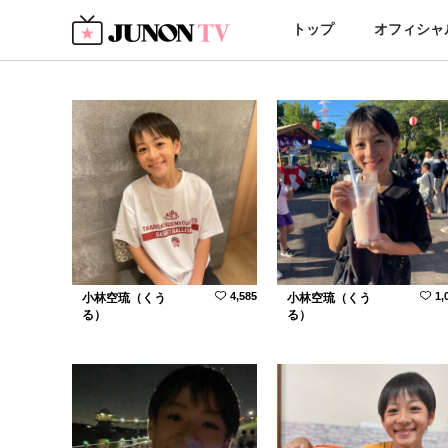
トップ
オフィシャ
4,585
1,
小林空琉（くう
小林空琉（くう
る）
る）