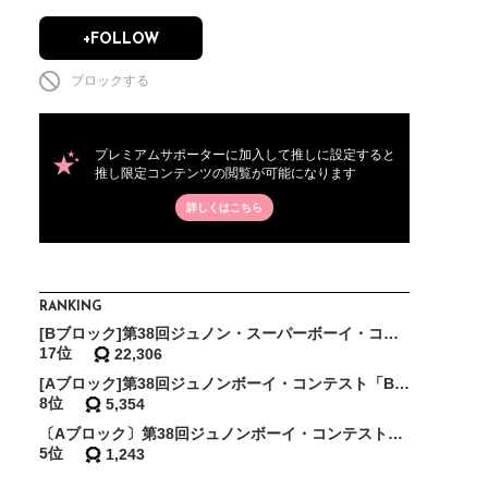
+FOLLOW
ブロックする
プレミアムサポーターに加入して推しに設定すると
推し限定コンテンツの閲覧が可能になります
詳しくはこちら
RANKING
[Bブロック]第38回ジュノン・スーパーボーイ・コンテスト「BEST75決定戦」
17位
22,306
[Aブロック]第38回ジュノンボーイ・コンテスト「BEST30敗者復活戦」
8位
5,354
〔Aブロック〕第38回ジュノンボーイ・コンテスト「ファイナリストスーパー敗者復活戦・予選〜東の陣〜」
5位
1,243