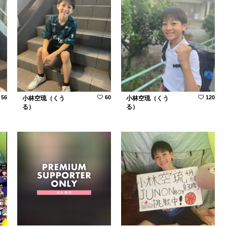
56
60
120
小林空琉（くう
小林空琉（くう
る）
る）