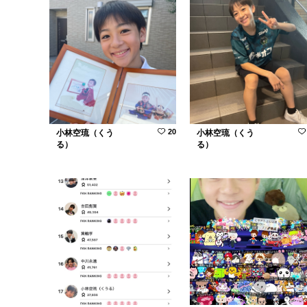
20
小林空琉（くう
小林空琉（くう
る）
る）