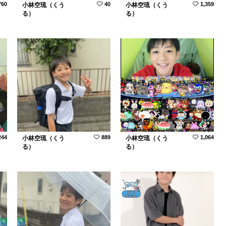
760
40
1,359
小林空琉（くう
小林空琉（くう
る）
る）
244
889
1,064
小林空琉（くう
小林空琉（くう
る）
る）