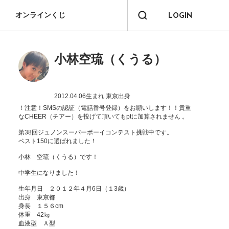
オンラインくじ
LOGIN
小林空琉（くうる）
2012.04.06生まれ
東京出身
！注意！SMSの認証（電話番号登録）をお願いします！！貴重
なCHEER（チアー）を投げて頂いてもptに加算されません 。

第38回ジュノンスーパーボーイコンテスト挑戦中です。

ベスト150に選ばれました！

小林　空琉（くうる）です！

中学生になりました！

生年月日　２０１２年４月6日（１3歳）

出身　東京都

身長　１５６cm

体重　42㎏

血液型　Ａ型
