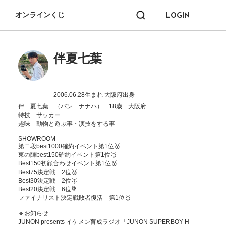
オンラインくじ
LOGIN
伴夏七葉
2006.06.28生まれ
大阪府出身
伴　夏七葉　（バン　ナナハ）　18歳　大阪府

特技　サッカー

趣味　動物と遊ぶ事・演技をする事

SHOWROOM

第ニ段best1000確約イベント第1位🥇

東の陣best150確約イベント第1位🥇

Best150初顔合わせイベント第1位🥇

Best75決定戦　2位🥈

Best30決定戦　2位🥈

Best20決定戦　6位💐

ファイナリスト決定戦敗者復活　第1位🥇

🔹お知らせ

JUNON presents イケメン育成ラジオ「JUNON SUPERBOY H