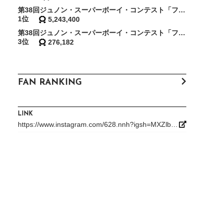
第38回ジュノン・スーパーボーイ・コンテスト「ファイナリスト敗者復活戦〜東の陣〜」
1位
5,243,400
第38回ジュノン・スーパーボーイ・コンテスト「フォトジェニック賞決定戦」
3位
276,182
FAN RANKING
LINK
https://www.instagram.com/628.nnh?igsh=MXZlb3puam5zZzFqNQ%3D%3D&utm_source=qr