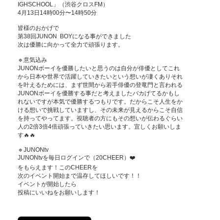
IGHSCHOOL」（渋谷クロスFM）

4月13日14時00分〜14時50分

皆様のおかげで

第38回JUNON  BOYになる事ができました

次は優勝に向かって全力で頑張ります。

🔹意気込み

JUNONボーイを優勝したいと思うのは自分が俳優としてこれ
から日本や世界で活躍していきたいという想いが凄くありそれ
を叶えるためには、まず世間から若手俳優の登竜門と言われる
JUNONボーイを優勝する事だと考えましたバカげてるかもし
れないですが本気で優勝するつもりです。だからこそ人生をか
ける想いで挑戦していますし、その未来が見えるからこそ自信
を持ってやってます。視聴者の方にもその想いが伝わるぐらい
人の2倍3倍4倍頑張っていきたい思います。宜しくお願いしま
す🔥🔥

🔹JUNONtv

JUNONtvを毎日ログインで（20CHEER）❤️

をもらえます！このCHEERを

次のイベント開始まで温存してほしいです！！

イベントが開始したら

投稿にいいねをお願いします！