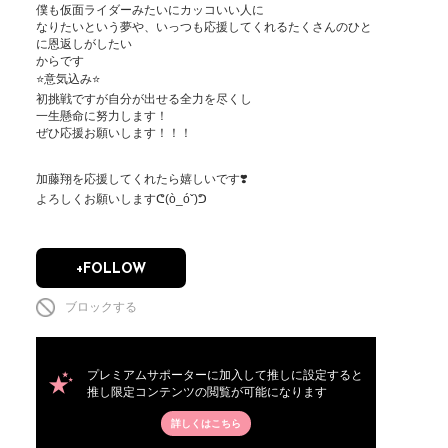
僕も仮面ライダーみたいにカッコいい人に

なりたいという夢や、いっつも応援してくれるたくさんのひと
に恩返しがしたい

からです

⭐️意気込み⭐️

初挑戦ですが自分が出せる全力を尽くし

一生懸命に努力します！

ぜひ応援お願いします！！！

加藤翔を応援してくれたら嬉しいです❣️

よろしくお願いしますᕦ(ò_óˇ)ᕤ
+FOLLOW
ブロックする
プレミアムサポーターに加入して推しに設定すると
推し限定コンテンツの閲覧が可能になります
詳しくはこちら