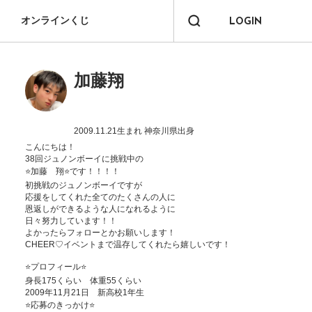
オンラインくじ
LOGIN
加藤翔
2009.11.21生まれ
神奈川県出身
こんにちは！

38回ジュノンボーイに挑戦中の

⭐️加藤　翔⭐️です！！！！

初挑戦のジュノンボーイですが

応援をしてくれた全てのたくさんの人に

恩返しができるような人になれるように

日々努力しています！！

よかったらフォローとかお願いします！

CHEER♡イベントまで温存してくれたら嬉しいです！

⭐️プロフィール⭐️

身長175くらい　体重55くらい

2009年11月21日　新高校1年生

⭐️応募のきっかけ⭐️
