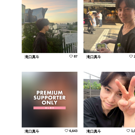
87
滝口真斗
滝口真斗
6,643
1,
滝口真斗
滝口真斗