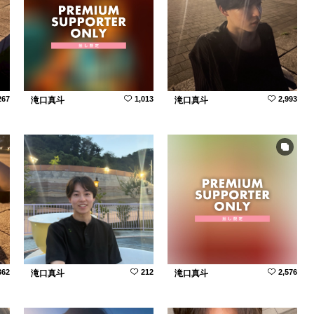
267
1,013
2,993
滝口真斗
滝口真斗
362
212
2,576
滝口真斗
滝口真斗