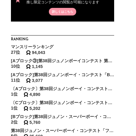
推し限定コンテンツの閲覧が可能になります
詳しくはこちら
RANKING
マンスリーランキング
27位
94,043
[Aブロック③]第38回ジュノンボーイコンテスト 第2次審査BEST150確約イベント
10位
1,145
[Aブロック]第38回ジュノンボーイ・コンテスト「BEST75敗者復活戦」〜下剋上〜
11位
3,077
〔Aブロック〕第38回ジュノンボーイ・コンテスト「ファイナリストハイパー敗者復活戦・予選〜天の時〜」
1位
4,890
〔Cブロック〕第38回ジュノンボーイ・コンテスト「ファイナリストハイパー敗者復活戦・予選〜地の利〜」
1位
5,202
[Bブロック]第38回ジュノン・スーパーボーイ・コンテスト「ファイナリストハイパー敗者復活戦・予選〜人の和〜」
2位
5,760
第38回ジュノン・スーパーボーイ・コンテスト「ファイナリストハイパー敗者復活戦・決勝」