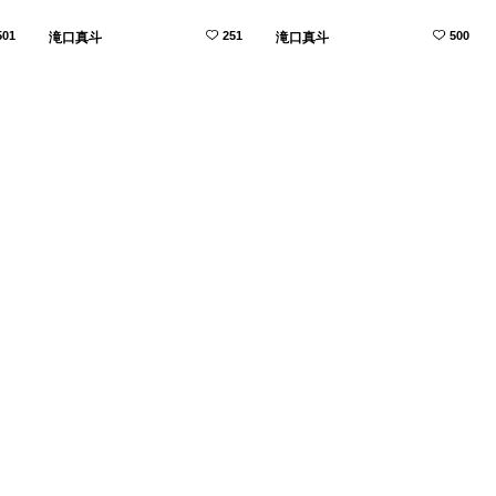
501
251
500
滝口真斗
滝口真斗
856
801
701
滝口真斗
滝口真斗