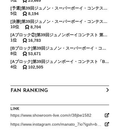
5位
25,669
[予選]第39回ジュノン・スーパーボーイ・コンテスト サバイバルリベンジ
5位
8,194
[決勝]第39回ジュノン・スーパーボーイ・コンテスト サバイバルリベンジ
10位
8,704
[Aブロック②]第39回ジュノンボーイコンテスト 第2次審査BEST150確約イベント
1位
16,783
[Bブロック]第39回ジュノン・スーパーボーイ・コンテスト「BEST75決定戦」
8位
53,671
[Aブロック]第39回ジュノンボーイ・コンテスト「BEST30敗者復活戦」
4位
102,505
FAN RANKING
LINK
https://www.showroom-live.com/r/38jbe1582
https://www.instagram.com/manato_7io?igsh=bWRjeDRrb2xiZWZo&utm_source=qr