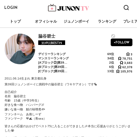
LOGIN
トップ
オフィシャル
ジュノンボーイ
ランキング
プレミ
脇谷碧士
+FOLLOW
第39回BEST75
デイリーランキング
69位
3
マンスリーランキング
34位
78,751
[Aブロック②]第39回ジュノンボーイコンテスト 第2次審査BEST150確約イベント
2位
3,683
[Bブロック]第39回ジュノン・スーパーボーイ・コンテスト「BEST75決定戦」
6位
62,378
[Cブロック]第39回ジュノン・スーパーボーイ・コンテスト「BEST30決定戦」
13位
105,976
2011.06.14生まれ
東京都出身
第39回ジュノンボーイに挑戦中の脇谷碧士（ワキヤアオシ）です🦜

自己紹介

名前　脇谷碧士

年齢　15歳（中学3年生）

好きな食べ物　ハンバーグ🍖

嫌いな食べ物　鯖の味噌煮🐟

ファンネーム　あ推しーず

ファンマーク　💙🌊（青sea）

皆さんの応援のおかげでベスト75に入ることができました🎉本当に応援ありがとうございま
した😭
