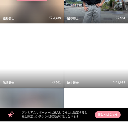
4,769
934
脇谷碧士
脇谷碧士
501
1,024
脇谷碧士
脇谷碧士
プレミアムサポーターに加入して推しに設定すると
詳しくはこちら
推し限定コンテンツの閲覧が可能になります