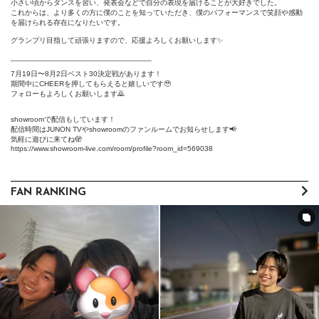
小さい頃からダンスを習い、発表会などで自分の表現を届けることが大好きでした。

これからは、より多くの方に僕のことを知っていただき、僕のパフォーマンスで笑顔や感動
を届けられる存在になりたいです。

グランプリ目指して頑張りますので、応援よろしくお願いします✨

_________________________________

7月19日〜8月2日ベスト30決定戦があります！

期間中にCHEERを押してもらえると嬉しいです🥹

フォローもよろしくお願いします🙇

showroomで配信もしています！

配信時間はJUNON TVやshowroomのファンルームでお知らせします📢

気軽に遊びに来てね🫣

https://www.showroom-live.com/room/profile?room_id=569038
FAN RANKING