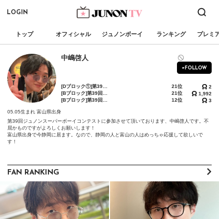
LOGIN
トップ
オフィシャル
ジュノンボーイ
ランキング
プレミ
中嶋啓人
+FOLLOW
[Dブロック①]第39回ジュノンボーイコンテスト 第2次審査BEST150確約イベント
21位
2
[Bブロック]第39回ジュノンボーイ・コンテスト「BEST75敗者復活戦」〜下剋上〜
21位
1,992
[Bブロック]第39回ジュノンボーイ・コンテスト「ファイナリストハイパー敗者復活戦・予選〜天の時〜」
12位
3
05.05生まれ
富山県出身
第39回ジュノンスーパーボーイコンテストに参加させて頂いております、中嶋啓人です。不
屈かものですがよろしくお願いします！

富山県出身で今静岡に居ます。なので、静岡の人と富山の人はめっちゃ応援して欲しいで
す！
FAN RANKING