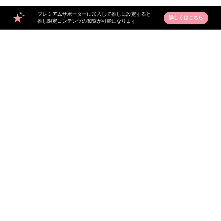
プレミアムサポーターに加入して推しに設定すると
詳しくはこちら
推し限定コンテンツの閲覧が可能になります
0
3
中嶋啓人
中嶋啓人
1
1
中嶋啓人
中嶋啓人