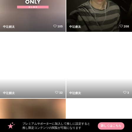
105
208
中辻創太
中辻創太
32
3
中辻創太
中辻創太
プレミアムサポーターに加入して推しに設定すると
詳しくはこちら
推し限定コンテンツの閲覧が可能になります