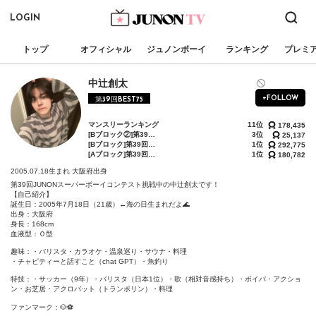
LOGIN
トップ
オフィシャル
ジュノンボーイ
ランキング
プレミ
中辻創太
+FOLLOW
第39回BEST75
マンスリーランキング
11位
178,435
[Bブロック②]第39回ジュノンボーイコンテスト 第2次審査BEST150確約イベント
3位
25,137
[Bブロック]第39回ジュノンボーイ・コンテスト「BEST75敗者復活戦」〜下剋上〜
1位
292,775
[Aブロック]第39回ジュノン・スーパーボーイ・コンテスト「BEST30決定戦」
1位
180,782
2005.07.18生まれ
大阪府出身
第39回JUNONスーパーボーイコンテスト挑戦中の中辻創太です！

【自己紹介】

誕生日：2005年7月18日（21歳）←海の日生まれだよ🌊

出身：大阪府

身長：168cm

血液型：Ｏ型

趣味：・バリスタ・カラオケ・温泉巡り・サウナ・料理

・チャピティーと話すこと（chat GPT）・魚釣り

特技：・サッカー（9年）・バリスタ（日本1位）・歌（相対音感持ち）・ボイパ・アクショ
ン・お芝居・アクロバット（トランポリン）・料理

ファンマーク：🐶⚽️
