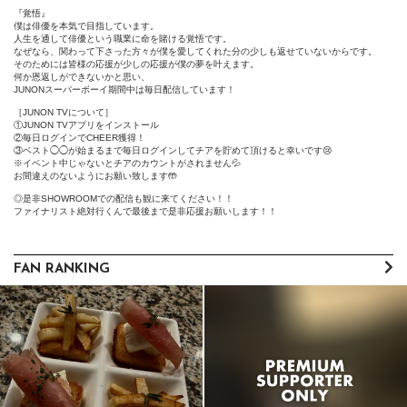
『覚悟』

僕は俳優を本気で目指しています。

人生を通して俳優という職業に命を賭ける覚悟です。

なぜなら、関わって下さった方々が僕を愛してくれた分の少しも返せていないからです。

そのためには皆様の応援が少しの応援が僕の夢を叶えます。

何か恩返しができないかと思い、

JUNONスーパーボーイ期間中は毎日配信しています！

［JUNON TVについて］

①JUNON TVアプリをインストール

②毎日ログインでCHEER獲得！

③ベスト◯◯が始まるまで毎日ログインしてチアを貯めて頂けると幸いです😢

※イベント中じゃないとチアのカウントがされません💦

お間違えのないようにお願い致します🤲

◎是非SHOWROOMでの配信も観に来てください！！

ファイナリスト絶対行くんで最後まで是非応援お願いします！！
FAN RANKING