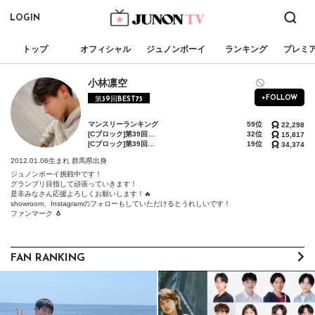
LOGIN
トップ
オフィシャル
ジュノンボーイ
ランキング
プレミ
小林凛空
+FOLLOW
第39回BEST75
マンスリーランキング
59位
22,298
[Cブロック]第39回ジュノン・スーパーボーイ・コンテスト「BEST75決定戦」
32位
15,817
[Cブロック]第39回ジュノン・スーパーボーイ・コンテスト「BEST30決定戦」
19位
34,374
2012.01.06生まれ
群馬県出身
ジュノンボーイ挑戦中です！

グランプリ目指して頑張っていきます！

是非みなさん応援よろしくお願いします！🔥

showroom、Instagramのフォローもしていただけるとうれしいです！

ファンマーク 🐧
FAN RANKING