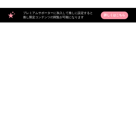
プレミアムサポーターに加入して推しに設定すると
詳しくはこちら
推し限定コンテンツの閲覧が可能になります
91
1,441
小林凛空
小林凛空
1,433
286
小林凛空
小林凛空