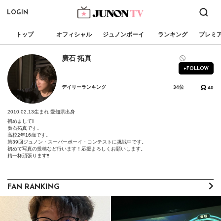
LOGIN
トップ
オフィシャル
ジュノンボーイ
ランキング
プレミ
廣石 拓真
+FOLLOW
デイリーランキング
34位
40
2010.02.13生まれ
愛知県出身
初めまして‼️

廣石拓真です。

高校2年16歳です。

第39回ジュノン・スーパーボーイ・コンテストに挑戦中です。

初めて写真の投稿など行います！応援よろしくお願いします。

精一杯頑張ります‼️
FAN RANKING