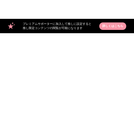
プレミアムサポーターに加入して推しに設定すると
詳しくはこちら
推し限定コンテンツの閲覧が可能になります
56
49
井上遥斗
井上遥斗
132
100
井上遥斗
井上遥斗