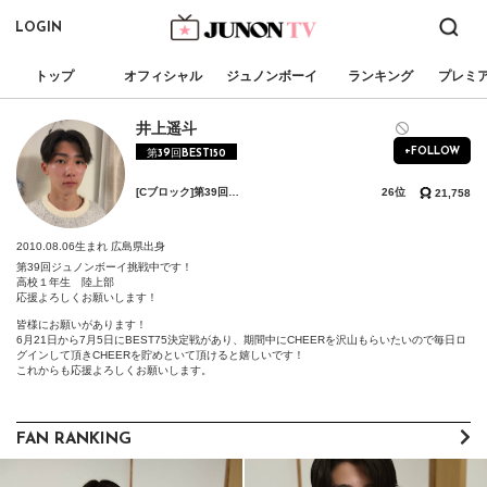
LOGIN
トップ
オフィシャル
ジュノンボーイ
ランキング
プレミ
井上遥斗
+FOLLOW
第39回BEST150
[Cブロック]第39回ジュノン・スーパーボーイ・コンテスト「BEST75決定戦」
26位
21,758
2010.08.06生まれ
広島県出身
第39回ジュノンボーイ挑戦中です！

高校１年生　陸上部

応援よろしくお願いします！

皆様にお願いがあります！

6月21日から7月5日にBEST75決定戦があり、期間中にCHEERを沢山もらいたいので毎日ロ
グインして頂きCHEERを貯めといて頂けると嬉しいです！

これからも応援よろしくお願いします。
FAN RANKING