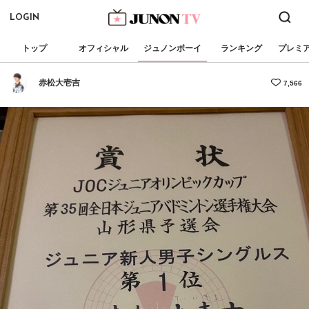
LOGIN
トップ
オフィシャル
ジュノンボーイ
ランキング
プレミ
赤松大壱吉
7,566