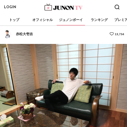
LOGIN
トップ
オフィシャル
ジュノンボーイ
ランキング
プレミ
赤松大壱吉
13,734