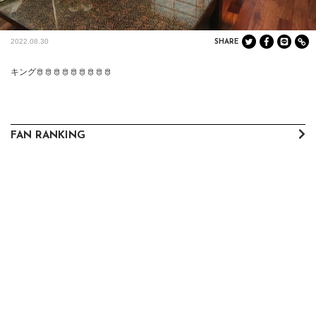
2022.08.30
SHARE
キング🫅🫅🫅🫅🫅🫅🫅🫅🫅
FAN RANKING