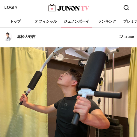
LOGIN
トップ
オフィシャル
ジュノンボーイ
ランキング
プレミ
赤松大壱吉
11,350