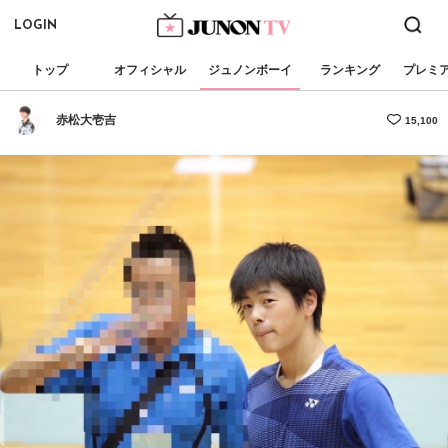
LOGIN
トップ
オフィシャル
ジュノンボーイ
ランキング
プレミ
赤松大壱吉
15,100