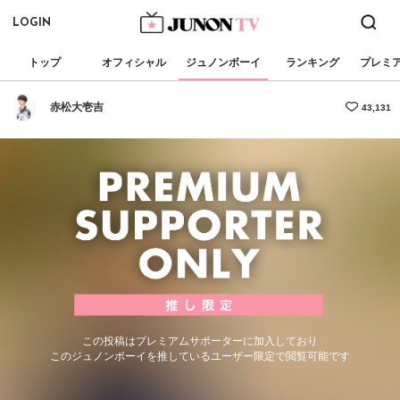
LOGIN
トップ
オフィシャル
ジュノンボーイ
ランキング
プレミ
赤松大壱吉
43,131
この投稿はプレミアムサポーターに加入しており
このジュノンボーイを推しているユーザー限定で閲覧可能です