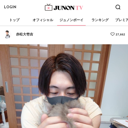
LOGIN
トップ
オフィシャル
ジュノンボーイ
ランキング
プレミ
赤松大壱吉
27,662