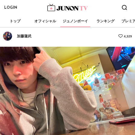
LOGIN
トップ
オフィシャル
ジュノンボーイ
ランキング
プレミ
加藤蓮武
4,329