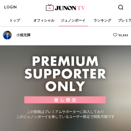
LOGIN
トップ
オフィシャル
ジュノンボーイ
ランキング
プレミ
小畑充輝
52,843
この投稿はプレミアムサポーターに加入しており
このジュノンボーイを推しているユーザー限定で閲覧可能です