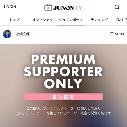
LOGIN
トップ
オフィシャル
ジュノンボーイ
ランキング
プレミ
小畑充輝
51,114
この投稿はプレミアムサポーターに加入しており
このジュノンボーイを推しているユーザー限定で閲覧可能です