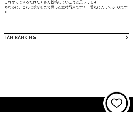
これからできるだけたくさん投稿していこうと思ってます！

ちなみに、これは僕が初めて撮った宣材写真です！一番気に入ってる1枚です
☺️
FAN RANKING
About JUNON TV
お問い合わせ
FAQ
利用規約
個人情報保護方針
個人情報の取扱いについて
資金決済法に基づく表記
特商法に基づく表記