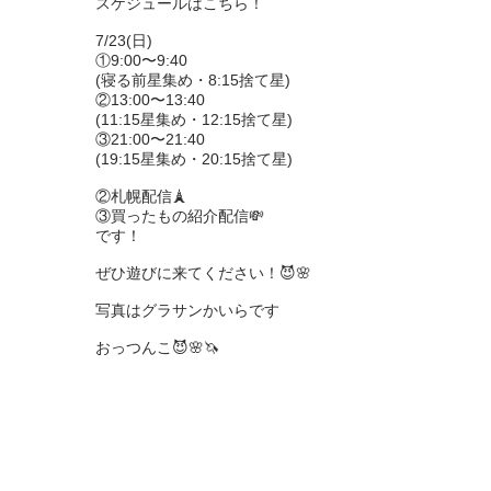
スケジュールはこちら！

7/23(日)

①9:00〜9:40

(寝る前星集め・8:15捨て星)

②13:00〜13:40

(11:15星集め・12:15捨て星)

③21:00〜21:40

(19:15星集め・20:15捨て星)

②札幌配信🗼

③買ったもの紹介配信💸

です！

ぜひ遊びに来てください！😈🌸

写真はグラサンかいらです

おっつんこ😈🌸🦄