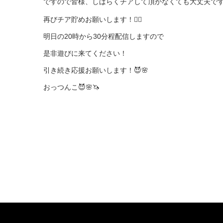
ですので皆様、しばらくチアして頂かなくても大丈夫です
再びチア貯めお願いします！🙇‍♂️

明日の20時から30分程配信しますので

是非遊びに来てください！

引き続き応援お願いします！😈🌸

おっつんこ😈🌸🦄
お問い合わせ
About JUNON TV
F